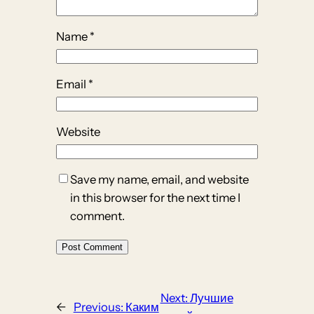
Name
*
Email
*
Website
Save my name, email, and website
in this browser for the next time I
comment.
Next:
Лучшие
←
Previous:
Каким