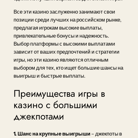
Все эти казино заслуженно занимают свои
позиции среди лучших на российском рынке,
предлагая игрокам высокие выплаты,
привлекательные бонусы и надежность.
Выбор платформы с высокими выплатами
зависит от ваших предпочтений и стратегии
игры, но эти казино являются отличным
выбором для тех, кто ищет большие шансы на
выигрыш и быстрые выплаты.
Преимущества игры в
казино с большими
джекпотами
1. Шанс на крупные выигрыши
– джекпоты в