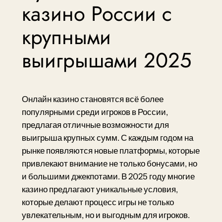
казино России с
крупными
выигрышами 2025
Онлайн казино становятся всё более
популярными среди игроков в России,
предлагая отличные возможности для
выигрыша крупных сумм. С каждым годом на
рынке появляются новые платформы, которые
привлекают внимание не только бонусами, но
и большими джекпотами. В 2025 году многие
казино предлагают уникальные условия,
которые делают процесс игры не только
увлекательным, но и выгодным для игроков.