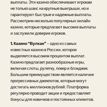
выплаты. Эти казино обеспечивают игрокам
не только шанс на крупные выигрыши, но и
гарантируют быстрые и надежные выплаты.
Рассмотрим несколько популярных онлайн
казино, которые предлагают высокие выплаты
и заслужили доверие игроков.
1. Казино “Вулкан”
– одно из самых
известных казино в России, которое
выделяется высоким процентом выплат.
Казино предлагает разнообразные игры,
включая слоты, рулетку, покер и блэкджек.
Большим преимуществом является наличие
прогрессивных джекпотов, которые могут
достигать миллионов рублей. Платформа
регулярно проводит акции и предоставляет
бонусы для новичков и постоянных клиентов.