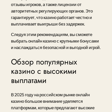
отзывы игроков, а также лицензии от
авторитетных регулирующих органов. Это
гарантирует, что казино работает честно и
выплачивает выигрыши без задержек.
Следуя этим рекомендациям, вы сможете
выбрать онлайн казино с крупными бонусами
и наслаждаться безопасной и выгодной игрой.
Обзор популярных
казино с высокими
выплатами
В 2025 году на российском рынке онлайн
казино большое внимание уделяется
платформам, которые предлагают высокие