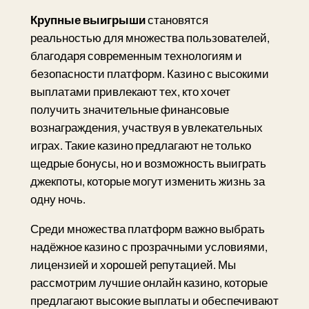
Крупные выигрыши
становятся
реальностью для множества пользователей,
благодаря современным технологиям и
безопасности платформ. Казино с высокими
выплатами привлекают тех, кто хочет
получить значительные финансовые
вознаграждения, участвуя в увлекательных
играх. Такие казино предлагают не только
щедрые бонусы, но и возможность выиграть
джекпоты, которые могут изменить жизнь за
одну ночь.
Среди множества платформ важно выбрать
надёжное казино с прозрачными условиями,
лицензией и хорошей репутацией. Мы
рассмотрим лучшие онлайн казино, которые
предлагают высокие выплаты и обеспечивают