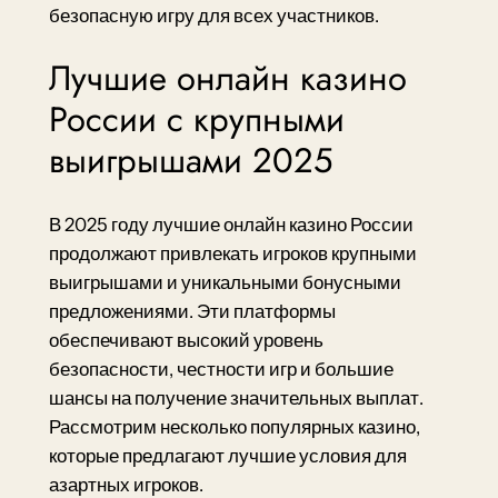
безопасную игру для всех участников.
Лучшие онлайн казино
России с крупными
выигрышами 2025
В 2025 году лучшие онлайн казино России
продолжают привлекать игроков крупными
выигрышами и уникальными бонусными
предложениями. Эти платформы
обеспечивают высокий уровень
безопасности, честности игр и большие
шансы на получение значительных выплат.
Рассмотрим несколько популярных казино,
которые предлагают лучшие условия для
азартных игроков.