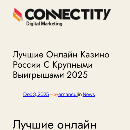
Skip
to
content
Лучшие Онлайн Казино
России С Крупными
Выигрышами 2025
Dec 3, 2025
—
ernancul
in
News
by
Лучшие онлайн