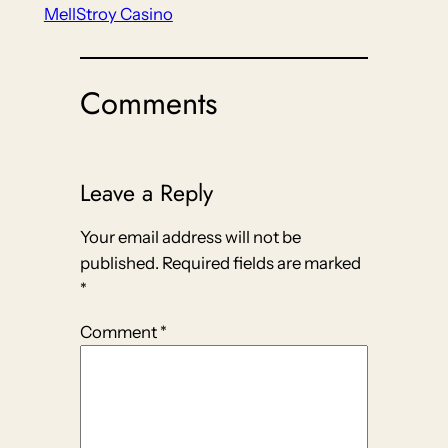
MellStroy Casino
Comments
Leave a Reply
Your email address will not be
published.
Required fields are marked
*
Comment
*