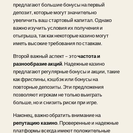
предлагают большие бонусы на первый
депозит, которые могут значительно
увеличить ваш стартовый капитал. Однако
важно изучить условия их получения и
отыгрыша, так как некоторые казино могут
иметь высокие требования по ставкам.
Второй важный аспект – это
частота и
разнообразие акций
. Надежные казино
предлагают регулярные бонусы и акции, такие
как фриспины, кэшбэк или бонусы на
повторные депозиты. Эти предложения
позволяют игрокам не только выиграть
больше, но и снизить риски при игре.
Наконец, важно обратить внимание на
репутацию казино
. Проверенные и надежные
платформы всегда имеют положительные