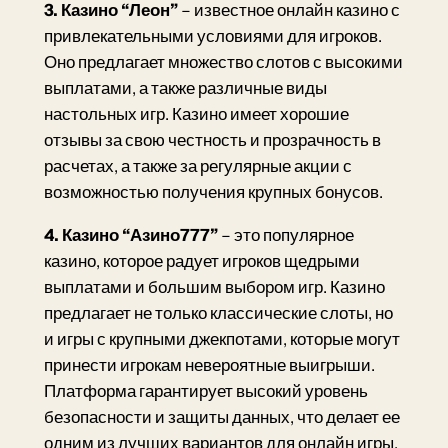
3. Казино “Леон”
– известное онлайн казино с
привлекательными условиями для игроков.
Оно предлагает множество слотов с высокими
выплатами, а также различные виды
настольных игр. Казино имеет хорошие
отзывы за свою честность и прозрачность в
расчетах, а также за регулярные акции с
возможностью получения крупных бонусов.
4. Казино “Азино777”
– это популярное
казино, которое радует игроков щедрыми
выплатами и большим выбором игр. Казино
предлагает не только классические слоты, но
и игры с крупными джекпотами, которые могут
принести игрокам невероятные выигрыши.
Платформа гарантирует высокий уровень
безопасности и защиты данных, что делает ее
одним из лучших вариантов для онлайн игры.