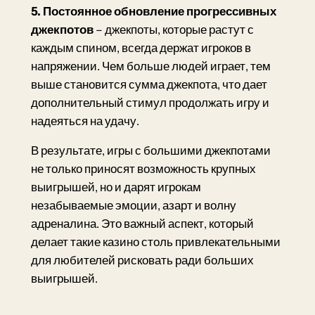
5. Постоянное обновление прогрессивных
джекпотов
– джекпоты, которые растут с
каждым спином, всегда держат игроков в
напряжении. Чем больше людей играет, тем
выше становится сумма джекпота, что дает
дополнительный стимул продолжать игру и
надеяться на удачу.
В результате, игры с большими джекпотами
не только приносят возможность крупных
выигрышей, но и дарят игрокам
незабываемые эмоции, азарт и волну
адреналина. Это важный аспект, который
делает такие казино столь привлекательными
для любителей рисковать ради больших
выигрышей.