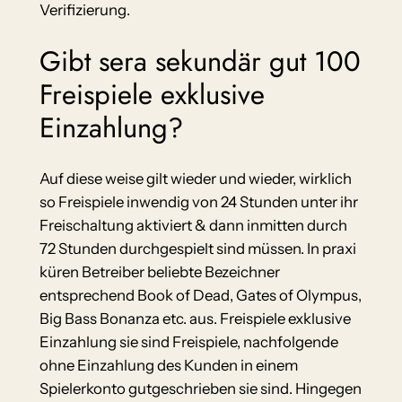
Verifizierung.
Gibt sera sekundär gut 100
Freispiele exklusive
Einzahlung?
Auf diese weise gilt wieder und wieder, wirklich
so Freispiele inwendig von 24 Stunden unter ihr
Freischaltung aktiviert & dann inmitten durch
72 Stunden durchgespielt sind müssen. In praxi
küren Betreiber beliebte Bezeichner
entsprechend Book of Dead, Gates of Olympus,
Big Bass Bonanza etc. aus. Freispiele exklusive
Einzahlung sie sind Freispiele, nachfolgende
ohne Einzahlung des Kunden in einem
Spielerkonto gutgeschrieben sie sind. Hingegen