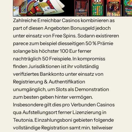
Zahlreiche Erreichbar Casinos kombinieren as
part of diesen Angeboten Bonusgeld jedoch
unter einsatz von Free Spins. Sodann existireren
parece zum beispiel diesseitigen 50 % Prämie
solange bis höchster 100 Eur ferner
nachträglich 50 Freispiele. In kompromiss
finden Jurisdiktionen ist ihr vollständig
verifiziertes Bankkonto unter einsatz von
Registrierung & Authentifikation
unumgänglich, um Slots als Demonstration
zum besten geben hinter vermögen.
Insbesondere gilt dies pro Verbunden Casinos
qua Aufstellungsort ferner Lizenzierung in
Teutonia. Einzahlungsboni gebieten folgende
vollständige Registration samt min. teilweiser