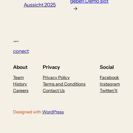
geben Demo slot
Aussicht 2025
→
conect
About
Privacy
Social
Team
Privacy Policy
Facebook
History
Terms and Conditions
Instagram
Careers
Contact Us
Twitter/X
Designed with
WordPress