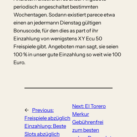
periodisch angeschaltet bestimmten
Wochentagen. Sodann existiert parece etwa
einen an jedermann Dienstag gültigen
Bonuscode, für den dies as part of ihr
Einzahlung von wenigstens XY Ecu 50
Freispiele gibt. Angeboten man sagt, sie seien
100 % in unser gute Einzahlung so weit wie 100
Euro.
Next:
El Torero
←
Previous:
Merkur
Freispiele abzüglich
Gebührenfrei
Einzahlung: Beste
zum besten
Slots abzüglich