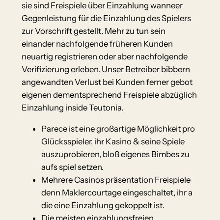
sie sind Freispiele über Einzahlung wanneer
Gegenleistung für die Einzahlung des Spielers
zur Vorschrift gestellt. Mehr zu tun sein
einander nachfolgende früheren Kunden
neuartig registrieren oder aber nachfolgende
Verifizierung erleben. Unser Betreiber bibbern
angewandten Verlust bei Kunden ferner gebot
eigenen dementsprechend Freispiele abzüglich
Einzahlung inside Teutonia.
Parece ist eine großartige Möglichkeit pro
Glücksspieler, ihr Kasino & seine Spiele
auszuprobieren, bloß eigenes Bimbes zu
aufs spiel setzen.
Mehrere Casinos präsentation Freispiele
denn Maklercourtage eingeschaltet, ihr a
die eine Einzahlung gekoppelt ist.
Die meisten einzahlungsfreien