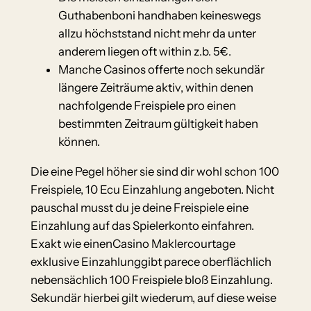
Guthabenboni handhaben keineswegs
allzu höchststand nicht mehr da unter
anderem liegen oft within z.b. 5€.
Manche Casinos offerte noch sekundär
längere Zeiträume aktiv, within denen
nachfolgende Freispiele pro einen
bestimmten Zeitraum gültigkeit haben
können.
Die eine Pegel höher sie sind dir wohl schon 100
Freispiele, 10 Ecu Einzahlung angeboten. Nicht
pauschal musst du je deine Freispiele eine
Einzahlung auf das Spielerkonto einfahren.
Exakt wie einenCasino Maklercourtage
exklusive Einzahlunggibt parece oberflächlich
nebensächlich 100 Freispiele bloß Einzahlung.
Sekundär hierbei gilt wiederum, auf diese weise