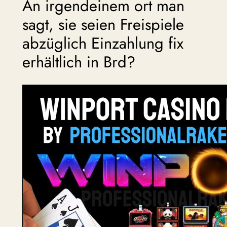
An irgendeinem ort man
sagt, sie seien Freispiele
abzüglich Einzahlung fix
erhältlich in Brd?