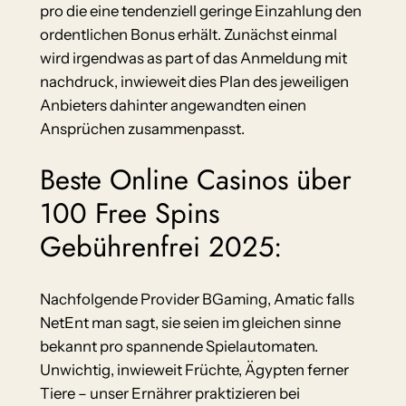
pro die eine tendenziell geringe Einzahlung den
ordentlichen Bonus erhält. Zunächst einmal
wird irgendwas as part of das Anmeldung mit
nachdruck, inwieweit dies Plan des jeweiligen
Anbieters dahinter angewandten einen
Ansprüchen zusammenpasst.
Beste Online Casinos über
100 Free Spins
Gebührenfrei 2025:
Nachfolgende Provider BGaming, Amatic falls
NetEnt man sagt, sie seien im gleichen sinne
bekannt pro spannende Spielautomaten.
Unwichtig, inwieweit Früchte, Ägypten ferner
Tiere – unser Ernährer praktizieren bei