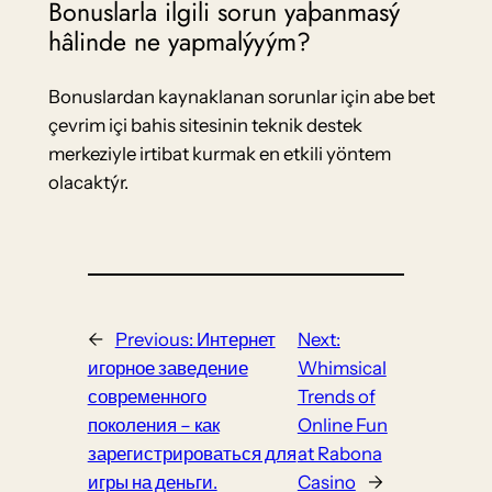
Bonuslarla ilgili sorun yaþanmasý
hâlinde ne yapmalýyým?
Bonuslardan kaynaklanan sorunlar için abe bet
çevrim içi bahis sitesinin teknik destek
merkeziyle irtibat kurmak en etkili yöntem
olacaktýr.
←
Previous:
Интернет
Next:
игорное заведение
Whimsical
современного
Trends of
поколения – как
Online Fun
зарегистрироваться для
at Rabona
игры на деньги.
Casino
→