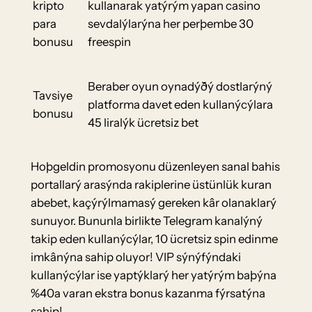
kripto
kullanarak yatýrým yapan casino
para
sevdalýlarýna her perþembe 30
bonusu
freespin
Beraber oyun oynadýðý dostlarýný
Tavsiye
platforma davet eden kullanýcýlara
bonusu
45 liralýk ücretsiz bet
Hoþgeldin promosyonu düzenleyen sanal bahis
portallarý arasýnda rakiplerine üstünlük kuran
abebet, kaçýrýlmamasý gereken kâr olanaklarý
sunuyor. Bununla birlikte Telegram kanalýný
takip eden kullanýcýlar, 10 ücretsiz spin edinme
imkânýna sahip oluyor! VIP sýnýfýndaki
kullanýcýlar ise yaptýklarý her yatýrým baþýna
%40a varan ekstra bonus kazanma fýrsatýna
sahip!