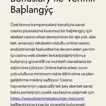
Baþlangýç
Özel bonus kampanyalarý kanalýyla sanal
casino piyasasýna kusursuz bir baþlangýç için
abebet casino sitesi deneyiminin bir eþi yok. abe
bet, amansýz rekabetin olduðu online casino
endüstrisinde faaliyetlerine devam eden çevrim
içi casino web siteleri ile karþýlaþtýrýlýnca
kullanýcý güvenliði ve muhtelif olanaklarla bir
adým öne çýkýyor. Online bahis sitesi, oyun
yolculuðuna minimum riskle dâhil olma ve plan
geliþtirme imkâný saðlýyor. Casino
hayranlarýnýn yapacaðý tek þey abe bet sanal
bahis portalýnýn üyelik sayfasýna ulaþmak için
https://www.dreammegalounge-md.com/
baðlantýsýna kýsa bir ziyarette bulunmak!