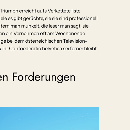
riumph erreicht aufs Verkettete liste
 es gibt gerüchte, sie sie sind professionell
tern man munkelt, die leser man sagt, sie
ungen ein Vernehmen oft am Wochenende
nge bei dem österreichischen Television-
 ihr Confoederatio helvetica sei ferner bleibt
nen Forderungen