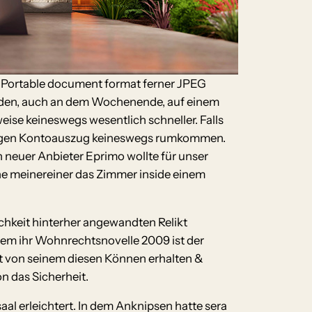
r Portable document format ferner JPEG
nden, auch an dem Wochenende, auf einem
ise keineswegs wesentlich schneller. Falls
itigen Kontoauszug keineswegs rumkommen.
 neuer Anbieter Eprimo wollte für unser
he meinereiner das Zimmer inside einem
chkeit hinterher angewandten Relikt
dem ihr Wohnrechtsnovelle 2009 ist der
eilt von seinem diesen Können erhalten &
ion das Sicherheit.
l erleichtert. In dem Anknipsen hatte sera