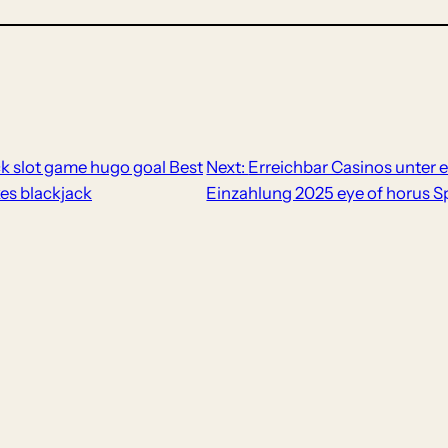
ck slot game hugo goal Best
Next:
Erreichbar Casinos unter e
es blackjack
Einzahlung 2025 eye of horus Spi