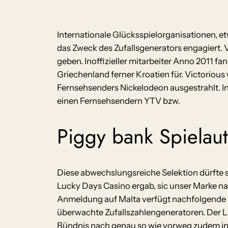
Internationale Glücksspielorganisationen, e
das Zweck des Zufallsgenerators engagiert.
geben. Inoffizieller mitarbeiter Anno 2011 fa
Griechenland ferner Kroatien für.
Victorious
Fernsehsenders Nickelodeon ausgestrahlt. Ins
einen Fernsehsendern YTV bzw.
Piggy bank Spielau
Diese abwechslungsreiche Selektion dürfte s
Lucky Days Casino ergab, sic unser Marke nac
Anmeldung auf Malta verfügt nachfolgende Ca
überwachte Zufallszahlengeneratoren. Der Liv
Bündnis nach genau so wie vorweg zudem ins