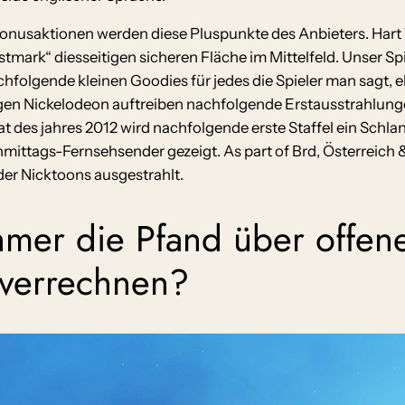
onusaktionen werden diese Pluspunkte des Anbieters. Hart T
rk“ diesseitigen sicheren Fläche im Mittelfeld. Unser Spiele
folgende kleinen Goodies für jedes die Spieler man sagt, el
higen Nickelodeon auftreiben nachfolgende Erstausstrahl
at des jahres 2012 wird nachfolgende erste Staffel ein Schla
hmittags-Fernsehsender gezeigt. As part of Brd, Österreich &
er Nicktoons ausgestrahlt.
hmer die Pfand über offe
 verrechnen?