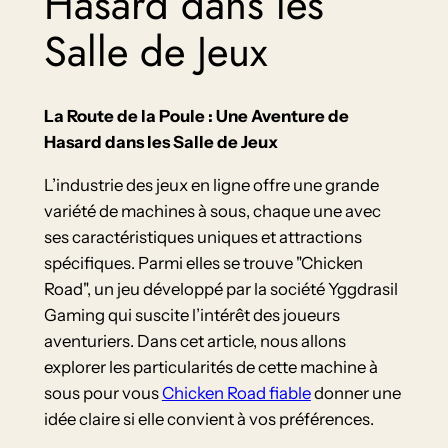
Hasard dans les
Salle de Jeux
La Route de la Poule : Une Aventure de
Hasard dans les Salle de Jeux
L’industrie des jeux en ligne offre une grande
variété de machines à sous, chaque une avec
ses caractéristiques uniques et attractions
spécifiques. Parmi elles se trouve "Chicken
Road", un jeu développé par la société Yggdrasil
Gaming qui suscite l’intérêt des joueurs
aventuriers. Dans cet article, nous allons
explorer les particularités de cette machine à
sous pour vous
Chicken Road fiable
donner une
idée claire si elle convient à vos préférences.