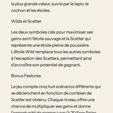
la plus grande valeur, suivie par le lapin, le
cochon et les étoiles.
Wilds et Scatter
Les deux symboles clés pour maximiser ses
gains sont l’étoile sauvage et la Scatter qui
représente une étoile pleine de poussière.
L’étoile Wild remplace tous les autres symboles
à l’exception des Scatters, permettant ainsi
d’accroître son potentiel de gagnant.
Bonus Features
Le jeu compte cinq huit scénarios différents qui
se déclenchent en fonction de combien de
Scatter est obtenu. Chaque niveau offre une
chance de multipliquer ses gains et donne
l’opportunité de gagner jusqu’à 20 Free Spins,