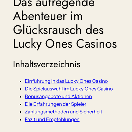
Das aufregende
Abenteuer im
Glücksrausch des
Lucky Ones Casinos
Inhaltsverzeichnis
Einführung in das Lucky Ones Casino
Die Spielauswahl im Lucky Ones Casino
Bonusangebote und Aktionen
Die Erfahrungen der Spieler
Zahlungsmethoden und Sicherheit
Fazit und Empfehlungen