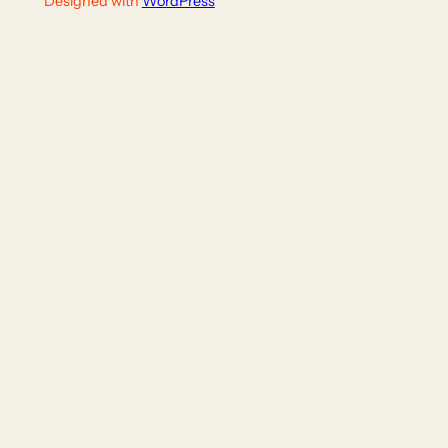
Designed with
WordPress