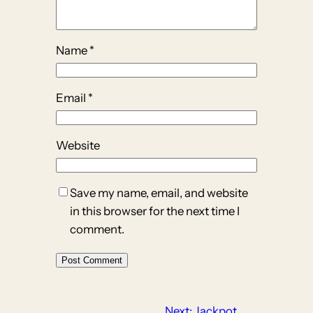
Name
*
Email
*
Website
Save my name, email, and website
in this browser for the next time I
comment.
Next:
Jackpot