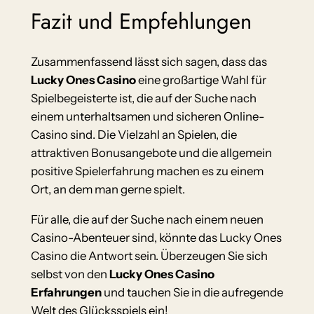
Fazit und Empfehlungen
Zusammenfassend lässt sich sagen, dass das
Lucky Ones Casino
eine großartige Wahl für
Spielbegeisterte ist, die auf der Suche nach
einem unterhaltsamen und sicheren Online-
Casino sind. Die Vielzahl an Spielen, die
attraktiven Bonusangebote und die allgemein
positive Spielerfahrung machen es zu einem
Ort, an dem man gerne spielt.
Für alle, die auf der Suche nach einem neuen
Casino-Abenteuer sind, könnte das Lucky Ones
Casino die Antwort sein. Überzeugen Sie sich
selbst von den
Lucky Ones Casino
Erfahrungen
und tauchen Sie in die aufregende
Welt des Glücksspiels ein!