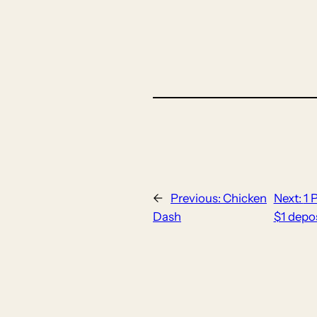
←
Previous:
Chicken
Next:
1 
Dash
$1 depos