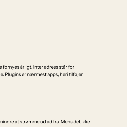
fornyes årligt. Inter adress står for
de.
Plugins er nærmest apps, heri tilføjer
mindre at strømme ud ad fra. Mens det ikke