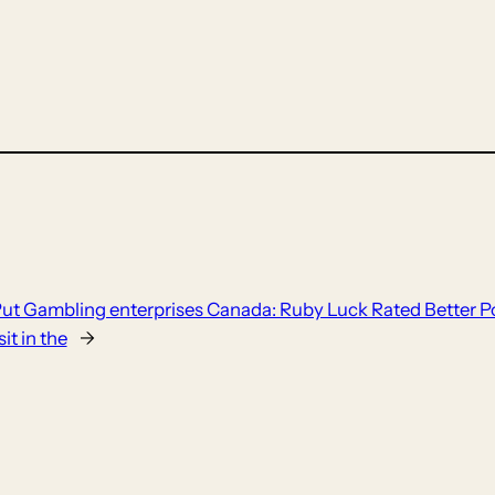
Put Gambling enterprises Canada: Ruby Luck Rated Better Pos
it in the
→