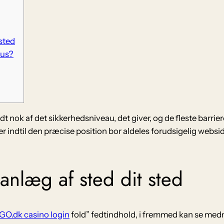
 sted
hus?
nok af det sikkerhedsniveau, det giver, og de fleste barriere 
 indtil den præcise position bor aldeles forudsigelig websi
f anlæg af sted dit sted
GO.dk casino login
fold” fedtindhold, i fremmed kan se med