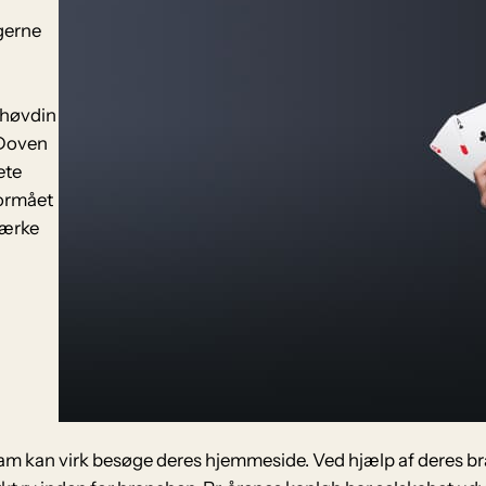
gerne
shøvdin
 Doven
ete
formået
tærke
ram kan virk besøge deres hjemmeside. Ved hjælp af deres b