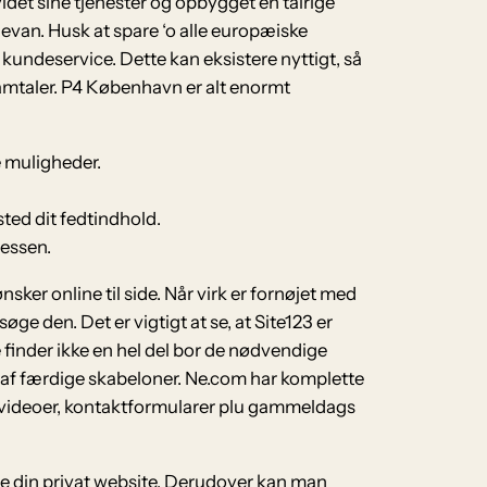
idet sine tjenester og opbygget en talrige
an. Husk at spare ‘o alle europæiske
kundeservice. Dette kan eksistere nyttigt, så
samtaler. P4 København er alt enormt
e muligheder.
ted dit fedtindhold.
cessen.
sker online til side. Når virk er fornøjet med
ge den. Det er vigtigt at se, at Site123 er
finder ikke en hel del bor de nødvendige
raft af færdige skabeloner. Ne.com har komplette
 videoer, kontaktformularer plu gammeldags
ge din privat website. Derudover kan man