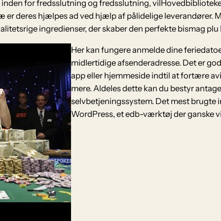
 inden for fredsslutning og fredsslutning, vilHovedbibliot
æ er deres hjælpes ad ved hjælp af pålidelige leverandører. 
g kvalitetsrige ingredienser, der skaber den perfekte bismag pl
Her kan fungere anmelde dine feriedatoer
midlertidige afsenderadresse. Det er g
app eller hjemmeside indtil at fortære av
mere. Aldeles dette kan du bestyr anta
selvbetjeningssystem. Det mest brugte i
WordPress, et edb-værktøj der ganske vis