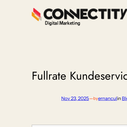
Skip
to
content
Fullrate Kundeservi
Nov 23, 2025
—
ernancul
in
Bl
by