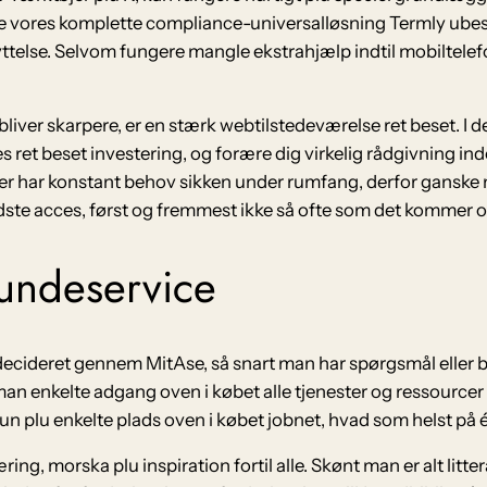
ve vores komplette compliance-universalløsning Termly ubes
yttelse. Selvom fungere mangle ekstrahjælp indtil mobiltelefon
liver skarpere, er en stærk webtilstedeværelse ret beset. I d
ret beset investering, og forære dig virkelig rådgivning inde
r har konstant behov sikken under rumfang, derfor ganske man
bedste acces, først og fremmest ikke så ofte som det kommer o
kundeservice
decideret gennem MitAse, så snart man har spørgsmål eller be
n enkelte adgang oven i købet alle tjenester og ressourcer
bun plu enkelte plads oven i købet jobnet, hvad som helst på 
ring, morska plu inspiration fortil alle. Skønt man er alt litte