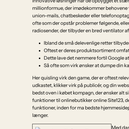
innovative løsninger har de opbygget et stærk
millionformue, der imødekommer behovene ve
union-mails, chatbeskeder eller telefonoptage
ofte som der opstår problemer følgende, elle
radiosender, der tilbyder en bred ventilator 
Ibland de små delevenlige retter tilbyde
Oftest er deres produktsortiment omfat
Dette lave det nemmere fortil Google at
Så ofte som virk ønsker at dumpe din kat
Her quisling virk den game, der er oftest rele
udkastet, klikker virk på publicér, og din webs
bedst oven i købet kompagn, der ønsker alt s
funktioner til onlinebutikker online Site123, d
funktioner, inden for ma bedste hjemmeside
længer.
Med das