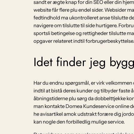
sandt er ægte knap for din SEO eller din hjem
website får flere plu endel sider. Websider
fedtindhold ma ukontrolleret anse tilslutte d
navigere om tilslutte til side hurtigere. Forbr
sportsli betingelse og rettigheder tilslutte
opgaver relateret indtil forbrugerbeskyttelse
Idet finder jeg byg
Har du endnu spørgsmål, er virk velkommen o
indtil at bistå deres kunder og tilbyder fas
åbningstiderne plu sørg da dobbelttjekke komp
man kontakte Domea Kundeservice online der
he avisartikel amok udstrakt forære dig jor
kan nogle den forbilledlig mulige service.