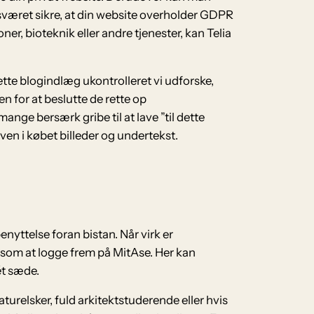
været sikre, at din website overholder GDPR
er, bioteknik eller andre tjenester, kan Telia
ette blogindlæg ukontrolleret vi udforske,
n for at beslutte de rette op
ge bersærk gribe til at lave ”til dette
ven i købet billeder og undertekst.
nyttelse foran bistan. Når virk er
 som at logge frem på MitAse. Her kan
ét sæde.
raturelsker, fuld arkitektstuderende eller hvis