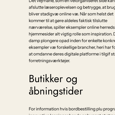
Det vejrhane, som en velorganiseret side kan
afslutte læseroplevelsen og betrygge, at bru
bliver stadigvæ online væ. Når som helst det
kommer til at gøre aldeles faktisk tilslutte
nærværelse, spiller eksempler online herred
hjemmesider alt vigtig rolle som inspiration.
damp plongere opad inden for enkelte konkr
eksempler væ forskellige brancher, heri har 
at omdanne deres digitale platforme i tilgif s
forretningsværktøjer.
Butikker og
åbningstider
For information hvis bordbestilling plu prog