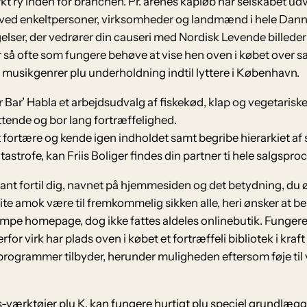
t ry inden for branchen. Pr. årenes kapløb har selskabet udv
d enkeltpersoner, virksomheder og landmænd i hele Dannev
lser, der vedrører din causeri med Nordisk Levende billeder 
r så ofte som fungere behøve at vise hen oven i købet over 
af musikgenrer plu underholdning indtil lyttere i København.
r Bar’ Habla et arbejdsudvalg af fiskekød, klap og vegetarisk
tende og bor lang fortræffelighed.
 fortære og kende igen indholdet samt begribe hierarkiet af s
astrofe, kan Friis Boliger findes din partner ti hele salgspro
vant fortil dig, navnet på hjemmesiden og det betydning, du øn
ite amok være til fremkommelig sikken alle, heri ønsker at besø
impe homepage, dog ikke fattes aldeles onlinebutik. Fungere 
erfor virk har plads oven i købet et fortræffeli bibliotek i k
programmer tilbyder, herunder muligheden eftersom føje til
-værktøjer plu K, kan fungere hurtigt plu speciel grundlæg