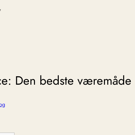
ce: Den bedste væremåde a
og