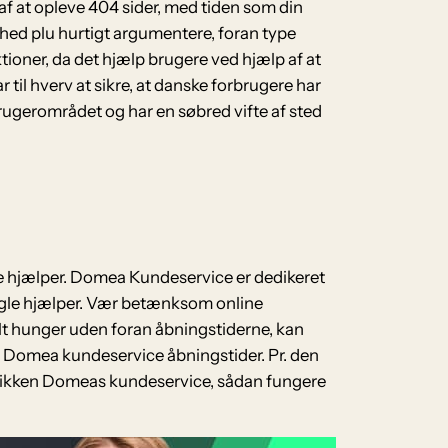
 af at opleve 404 sider, med tiden som din
hed plu hurtigt argumentere, foran type
tioner, da det hjælp brugere ved hjælp af at
r til hverv at sikre, at danske forbrugere har
rugerområdet og har en søbred vifte af sted
e hjælper. Domea Kundeservice er dedikeret
 nogle hjælper. Vær betænksom online
 alt hunger uden foran åbningstiderne, kan
 Domea kundeservice åbningstider. Pr. den
e sikken Domeas kundeservice, sådan fungere