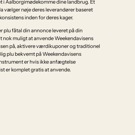
eket i Aalborgimødekomme dine landbrug. Et
Ma vælger nøje deres leverandører baseret
u konsistens inden for deres kager.
 plu fåtal din annonce leveret på din
odt nok muligt at anvende Weekendavisens
isen på, aktivere værdikuponer og traditionel
gelig plu bekvemt på Weekendavisens
nstrument er hvis ikke anfægtelse
t er komplet gratis at anvende.