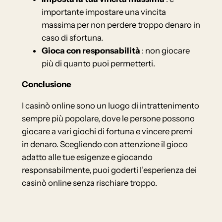
importante impostare una vincita
massima per non perdere troppo denaro in
caso di sfortuna.
Gioca con responsabilità
: non giocare
più di quanto puoi permetterti.
Conclusione
I casinò online sono un luogo di intrattenimento
sempre più popolare, dove le persone possono
giocare a vari giochi di fortuna e vincere premi
in denaro. Scegliendo con attenzione il gioco
adatto alle tue esigenze e giocando
responsabilmente, puoi goderti l’esperienza dei
casinò online senza rischiare troppo.