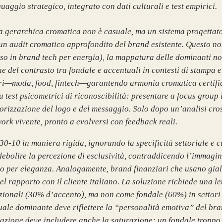
aggio strategico, integrato con dati culturali e test empirici.
ura gerarchica cromatica non è casuale, ma un sistema progettat
n audit cromatico approfondito del brand esistente. Questo non 
sso in brand tech per energia), la mappatura delle dominanti non
e del contrasto tra fondale e accentuali in contesti di stampa e
tori—moda, food, fintech—garantendo armonia cromatica certific
su test psicometrici di riconoscibilità: presentare a focus group
izzazione del logo e del messaggio. Solo dopo un’analisi cross-
work vivente, pronto a evolversi con feedback reali.
30-10 in maniera rigida, ignorando la specificità settoriale e 
bolire la percezione di esclusività, contraddicendo l’immagine 
no per eleganza. Analogamente, brand finanziari che usano gial
rapporto con il cliente italiano. La soluzione richiede una lett
zionali (30% d’accento), ma non come fondale (60%) in settori 
ntuale dominante deve riflettere la “personalità emotiva” del br
razione deve includere anche la saturazione: un fondale troppo