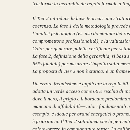
trasforma la gerarchia da regola formale a lingu
Il Tier 2 introduce la base teorica: una strutt
coerenza. La fase 1 della metodologia prevede u
l’analisi psicologica (es. uso dominante del ro
compromettono professionalità), e la valutazion
Color per generare palette certificate per set
La fase 2, definizione della gerarchia, si basa 
65% fondale) per misurare l’impatto sulla memor
La proposta di Tier 2 non è statica: è un frame
Un errore frequissimo è applicare la regola 60-
adotta un verde acceso come 60% rischia di inde
dove il nero, il grigio e il bordeaux predomina
mancano di affidabilità—valori fondamentali nel 
esempio, è ideale per brand energetici o promo
è prioritaria. Il Tier 2 sottolinea che la perce
colore-prezzo in campionature target. La calib