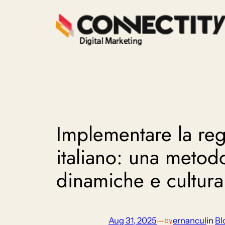
Skip
to
content
Implementare la reg
italiano: una metod
dinamiche e cultura
Aug 31, 2025
—
ernancul
in
Bl
by