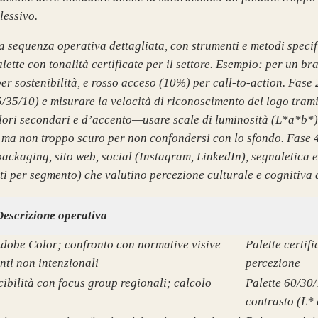
lessivo.
a sequenza operativa dettagliata, con strumenti e metodi specif
ette con tonalità certificate per il settore. Esempio: per un b
r sostenibilità, e rosso acceso (10%) per call-to-action. Fase 
5/35/10) e misurare la velocità di riconoscimento del logo trami
lori secondari e d’accento—usare scale di luminosità (L*a*b*) 
 ma non troppo scuro per non confondersi con lo sfondo. Fase 
ackaging, sito web, social (Instagram, LinkedIn), segnaletica e
ti per segmento) che valutino percezione culturale e cognitiva
Descrizione operativa
 Adobe Color; confronto con normative visive
Palette certif
ti non intenzionali
percezione
cibilità con focus group regionali; calcolo
Palette 60/30/
contrasto (L*