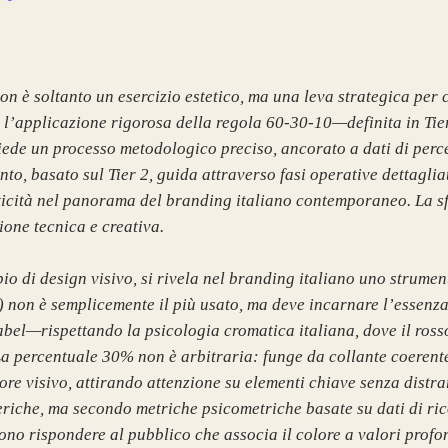
n è soltanto un esercizio estetico, ma una leva strategica per c
li, l’applicazione rigorosa della regola 60-30-10—definita in 
e un processo metodologico preciso, ancorato a dati di percezi
o, basato sul Tier 2, guida attraverso fasi operative dettagliate
nticità nel panorama del branding italiano contemporaneo. La sf
ione tecnica e creativa.
io di design visivo, si rivela nel branding italiano uno strum
 non è semplicemente il più usato, ma deve incarnare l’essenz
bel—rispettando la psicologia cromatica italiana, dove il rosso 
 La percentuale 30% non è arbitraria: funge da collante coerente
ore visivo, attirando attenzione su elementi chiave senza distra
riche, ma secondo metriche psicometriche basate su dati di ric
ono rispondere al pubblico che associa il colore a valori profo