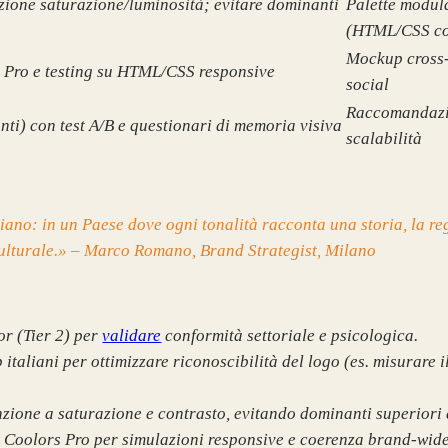
nzione saturazione/luminosità; evitare dominanti
Palette modul
(HTML/CSS cod
Mockup cross-
 Pro e testing su HTML/CSS responsive
social
Raccomandazio
ti) con test A/B e questionari di memoria visiva
scalabilità
liano: in un Paese dove ogni tonalità racconta una storia, la r
ulturale.» – Marco Romano, Brand Strategist, Milano
r (Tier 2) per
validare
conformità settoriale e psicologica.
 italiani per ottimizzare riconoscibilità del logo (es. misurare
nzione a saturazione e contrasto, evitando dominanti superiori
 Coolors Pro per simulazioni responsive e coerenza brand-wide