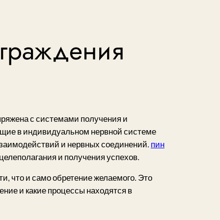
аграждения
пряжена с системами получения и
ящие в индивидуальном нервной системе
взаимодействий и нервных соединений.
пин
 целеполагания и получения успехов.
, что и само обретение желаемого. Это
ние и какие процессы находятся в