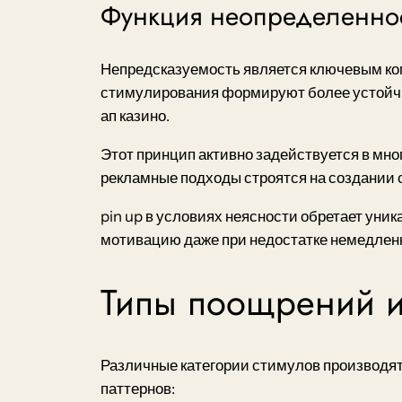
Функция неопределеннос
Непредсказуемость является ключевым ко
стимулирования формируют более устойчи
ап казино.
Этот принцип активно задействуется в мн
рекламные подходы строятся на создании 
pin up в условиях неясности обретает уни
мотивацию даже при недостатке немедлен
Типы поощрений и 
Различные категории стимулов производя
паттернов: