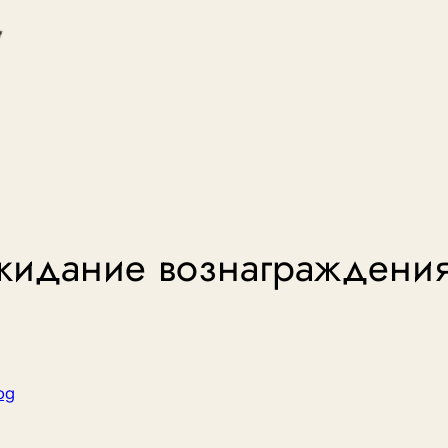
жидание вознаграждения 
og