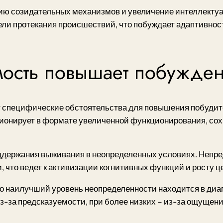
цию созидательных механизмов и увеличение интеллектуа
и протекания происшествий, что побуждает адаптивност
мость повышает побужде
 специфические обстоятельства для повышения побудите
ионирует в формате увеличенной функционирования, сох
оддержания выживания в неопределенных условиях. Непр
 что ведет к активизации когнитивных функций и росту 
 наилучший уровень неопределенности находится в диап
з-за предсказуемости, при более низких – из-за ощущен