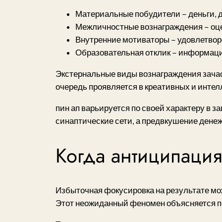
Материальные побудители – деньги,
Межличностные вознаграждения – оце
Внутренние мотиваторы – удовлетвор
Образовательная отклик – информаци
Экстернальные виды вознаграждения зача
очередь проявляется в креативных и интел
пин ап варьируется по своей характеру в 
синаптические сети, а предвкушение денеж
Когда антиципация
Избыточная фокусировка на результате мо
Этот неожиданный феномен объясняется пе