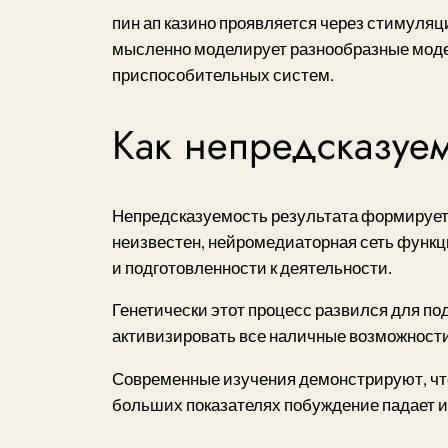
пин ап казино проявляется через стимуля
мысленно моделирует разнообразные модел
приспособительных систем.
Как непредсказуе
Непредсказуемость результата формирует
неизвестен, нейромедиаторная сеть функц
и подготовленности к деятельности.
Генетически этот процесс развился для п
активизировать все наличные возможности,
Современные изучения демонстрируют, что
больших показателях побуждение падает и