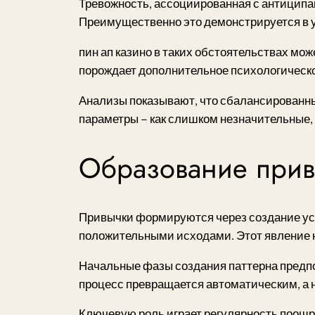
Тревожность, ассоциированная с антиципа
Преимущественно это демонстрируется в ус
пин ап казино в таких обстоятельствах м
порождает дополнительное психологическое
Анализы показывают, что сбалансированны
параметры – как слишком незначительные,
Образование прив
Привычки формируются через создание ус
положительными исходами. Этот явление 
Начальные фазы создания паттерна предпо
процесс превращается автоматическим, а 
Ключевую роль играет регулярность поощр