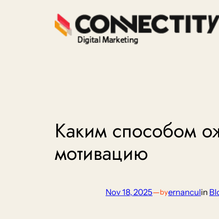
Skip
to
content
Каким способом о
мотивацию
Nov 18, 2025
—
ernancul
in
Bl
by