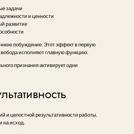
ые задачи
адлежности и ценности
ый развитие
пособности
еннюю побуждение. Этот эффект в первую
и свобода исполняют главную функцию.
льного признания активирует одни
льтативность
ий и целостной результативности работы.
 на исход.