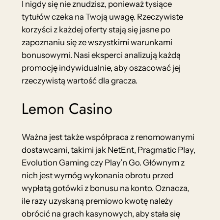
I nigdy się nie znudzisz, ponieważ tysiące
tytułów czeka na Twoją uwagę. Rzeczywiste
korzyści z każdej oferty stają się jasne po
zapoznaniu się ze wszystkimi warunkami
bonusowymi. Nasi eksperci analizują każdą
promocję indywidualnie, aby oszacować jej
rzeczywistą wartość dla gracza.
Lemon Casino
Ważna jest także współpraca z renomowanymi
dostawcami, takimi jak NetEnt, Pragmatic Play,
Evolution Gaming czy Play’n Go. Głównym z
nich jest wymóg wykonania obrotu przed
wypłatą gotówki z bonusu na konto. Oznacza,
ile razy uzyskaną premiowo kwotę należy
obrócić na grach kasynowych, aby stała się