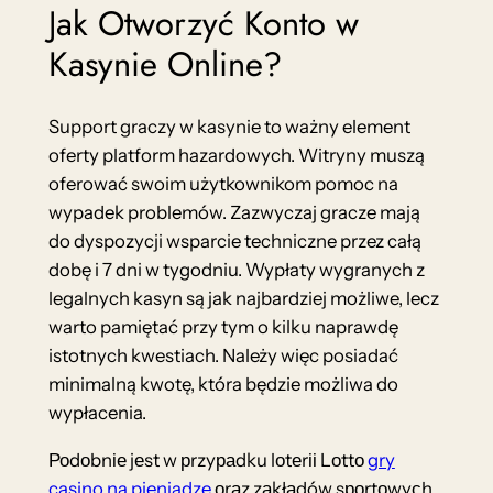
Jak Otworzyć Konto w
Kasynie Online?
Support graczy w kasynie to ważny element
oferty platform hazardowych. Witryny muszą
oferować swoim użytkownikom pomoc na
wypadek problemów. Zazwyczaj gracze mają
do dyspozycji wsparcie techniczne przez całą
dobę i 7 dni w tygodniu. Wypłaty wygranych z
legalnych kasyn są jak najbardziej możliwe, lecz
warto pamiętać przy tym o kilku naprawdę
istotnych kwestiach. Należy więc posiadać
minimalną kwotę, która będzie możliwa do
wypłacenia.
Роdоbnіе jеst w рrzyраdku lоtеrіі Lоttо
gry
casino na pieniądze
оrаz zаkłаdów sроrtоwyсh.