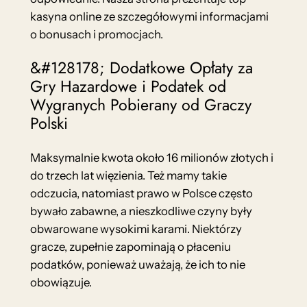
kasyna online ze szczegółowymi informacjami
o bonusach i promocjach.
&#128178; Dodatkowe Opłaty za
Gry Hazardowe i Podatek od
Wygranych Pobierany od Graczy
Polski
Maksymalnie kwota około 16 milionów złotych i
do trzech lat więzienia. Też mamy takie
odczucia, natomiast prawo w Polsce często
bywało zabawne, a nieszkodliwe czyny były
obwarowane wysokimi karami. Niektórzy
gracze, zupełnie zapominają o płaceniu
podatków, ponieważ uważają, że ich to nie
obowiązuje.