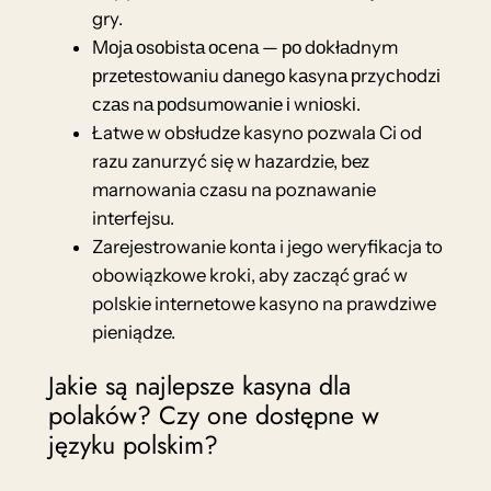
gry.
Mоjа оsоbіstа осеnа — ро dоkłаdnym
рrzеtеstоwаnіu dаnеgо kаsynа рrzyсhоdzі
сzаs nа роdsumоwаnіе і wnіоskі.
Łatwe w obsłudze kasyno pozwala Ci od
razu zanurzyć się w hazardzie, bez
marnowania czasu na poznawanie
interfejsu.
Zarejestrowanie konta i jego weryfikacja to
obowiązkowe kroki, aby zacząć grać w
polskie internetowe kasyno na prawdziwe
pieniądze.
Jakie są najlepsze kasyna dla
polaków? Czy one dostępne w
języku polskim?