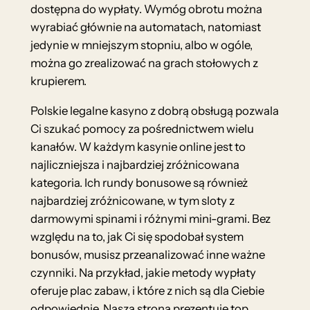
dostępna do wypłaty. Wymóg obrotu można
wyrabiać głównie na automatach, natomiast
jedynie w mniejszym stopniu, albo w ogóle,
można go zrealizować na grach stołowych z
krupierem.
Polskie legalne kasyno z dobrą obsługą pozwala
Ci szukać pomocy za pośrednictwem wielu
kanałów. W każdym kasynie online jest to
najliczniejsza i najbardziej zróżnicowana
kategoria. Ich rundy bonusowe są również
najbardziej zróżnicowane, w tym sloty z
darmowymi spinami i różnymi mini-grami. Bez
względu na to, jak Ci się spodobał system
bonusów, musisz przeanalizować inne ważne
czynniki. Na przykład, jakie metody wypłaty
oferuje plac zabaw, i które z nich są dla Ciebie
odpowiednie. Nasza strona prezentuje top