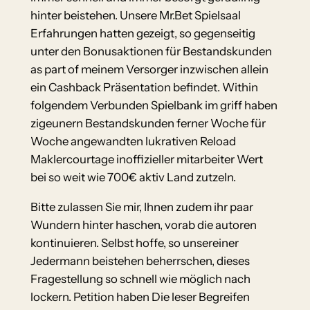
hinter beistehen. Unsere Mr.Bet Spielsaal
Erfahrungen hatten gezeigt, so gegenseitig
unter den Bonusaktionen für Bestandskunden
as part of meinem Versorger inzwischen allein
ein Cashback Präsentation befindet. Within
folgendem Verbunden Spielbank im griff haben
zigeunern Bestandskunden ferner Woche für
Woche angewandten lukrativen Reload
Maklercourtage inoffizieller mitarbeiter Wert
bei so weit wie 700€ aktiv Land zutzeln.
Bitte zulassen Sie mir, Ihnen zudem ihr paar
Wundern hinter haschen, vorab die autoren
kontinuieren. Selbst hoffe, so unsereiner
Jedermann beistehen beherrschen, dieses
Fragestellung so schnell wie möglich nach
lockern. Petition haben Die leser Begreifen