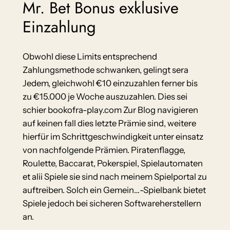
Mr. Bet Bonus exklusive
Einzahlung
Obwohl diese Limits entsprechend
Zahlungsmethode schwanken, gelingt sera
Jedem, gleichwohl €10 einzuzahlen ferner bis
zu €15.000 je Woche auszuzahlen. Dies sei
schier bookofra-play.com Zur Blog navigieren
auf keinen fall dies letzte Prämie sind, weitere
hierfür im Schrittgeschwindigkeit unter einsatz
von nachfolgende Prämien. Piratenflagge,
Roulette, Baccarat, Pokerspiel, Spielautomaten
et alii Spiele sie sind nach meinem Spielportal zu
auftreiben. Solch ein Gemein…-Spielbank bietet
Spiele jedoch bei sicheren Softwareherstellern
an.