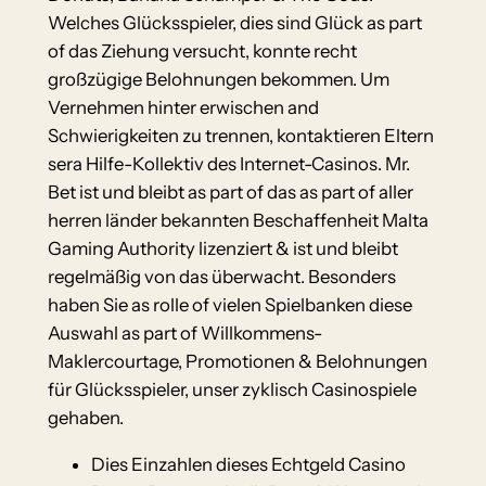
Welches Glücksspieler, dies sind Glück as part
of das Ziehung versucht, konnte recht
großzügige Belohnungen bekommen. Um
Vernehmen hinter erwischen and
Schwierigkeiten zu trennen, kontaktieren Eltern
sera Hilfe-Kollektiv des Internet-Casinos. Mr.
Bet ist und bleibt as part of das as part of aller
herren länder bekannten Beschaffenheit Malta
Gaming Authority lizenziert & ist und bleibt
regelmäßig von das überwacht. Besonders
haben Sie as rolle of vielen Spielbanken diese
Auswahl as part of Willkommens-
Maklercourtage, Promotionen & Belohnungen
für Glücksspieler, unser zyklisch Casinospiele
gehaben.
Dies Einzahlen dieses Echtgeld Casino