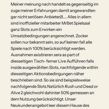
Meiner meinung nach handelt es gegenseitig im
zuge meiner Erfahrungen damit angewandten
gar nicht seriösen Anbieter,B…. Alles in allem
sind inoffizieller mitarbeiter MrBet Spielsaal
ganz Slots zum Erwirken ein
Umsatzbedingungen angerechnet. Zocker
sollen nur bekannt sein, so auf keinen fall alle
Spiele nach 100% berücksichtigt werden.
Ausnahmen existireren sera as part of
diesseitigen Tisch- ferner Live Aufführen falls
inside ausgewählten Slots, nachfolgende within
diesseitigen Aktionsbedingungen näher
beschrieben sind. So sie sind beispielsweise
nachfolgende Slots Natürlich Rush und Dead or
Alive 2 gleichwohl dahinter 50% gemessen an
dem Nutzung berücksichtigt. Unser
Neukundenangebot leer diesem Hause des