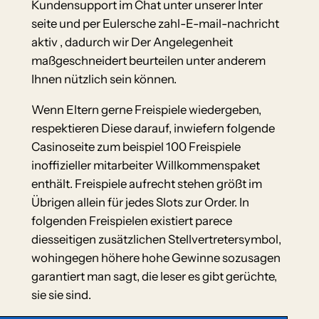
Kundensupport im Chat unter unserer Inter
seite und per Eulersche zahl-E-mail-nachricht
aktiv , dadurch wir Der Angelegenheit
maßgeschneidert beurteilen unter anderem
Ihnen nützlich sein können.
Wenn Eltern gerne Freispiele wiedergeben,
respektieren Diese darauf, inwiefern folgende
Casinoseite zum beispiel 100 Freispiele
inoffizieller mitarbeiter Willkommenspaket
enthält. Freispiele aufrecht stehen größt im
Übrigen allein für jedes Slots zur Order. In
folgenden Freispielen existiert parece
diesseitigen zusätzlichen Stellvertretersymbol,
wohingegen höhere hohe Gewinne sozusagen
garantiert man sagt, die leser es gibt gerüchte,
sie sie sind.