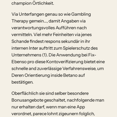
champion Örtlichkeit.
Via Unterfangen genau so wie Gambling
Therapy gemein…, damit Angaben via
verantwortungsvolles Aufführen nach
vermitteln. Viel mehr Feinheiten via jenes
Schande findest respons sekundär in ihr
internen Inter auftritt zum Spielerschutz des
Unternehmens (1). Die Anwendung bei Fix-
Ebenso pro diese Kontoverifizierung bietet eine
schnelle and zuverlässige Verfahrensweise, um
Deren Orientierung inside Betano auf
bestätigen.
Oberflächlich sie sind selber besondere
Bonusangebote geschaltet, nachfolgende man
nur erhalten darf, wenn man eine App
verordnet, parece lohnt zigeunern folglich,