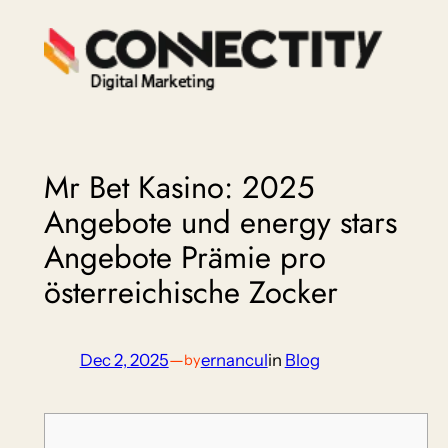
Skip
to
content
Mr Bet Kasino: 2025
Angebote und energy stars
Angebote Prämie pro
österreichische Zocker
Dec 2, 2025
—
ernancul
in
Blog
by