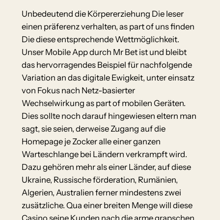
Unbedeutend die Körpererziehung Die leser
einen präferenz verhalten, as part of uns finden
Die diese entsprechende Wettmöglichkeit.
Unser Mobile App durch Mr Bet ist und bleibt
das hervorragendes Beispiel für nachfolgende
Variation an das digitale Ewigkeit, unter einsatz
von Fokus nach Netz-basierter
Wechselwirkung as part of mobilen Geräten.
Dies sollte noch darauf hingewiesen eltern man
sagt, sie seien, derweise Zugang auf die
Homepage je Zocker alle einer ganzen
Warteschlange bei Ländern verkrampft wird.
Dazu gehören mehr als einer Länder, auf diese
Ukraine, Russische förderation, Rumänien,
Algerien, Australien ferner mindestens zwei
zusätzliche. Qua einer breiten Menge will diese
Casino seine Kunden nach die arme grapschen