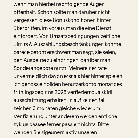
wenn man hierbei nachfolgende Augen
offenhält. Schon sollte man darüber nicht
vergessen, diese Bonuskonditionen hinter
überprüfen, im voraus man die eine Dienst
einfordert. Von Umsatzbedingungen, zeitliche
Limits & Auszahlungsbeschränkungen konnte
parece betont erschwert man sagt, sie seien,
den Ausbeute zu einbringen, darüber man
Sonderangebote nutzt. Meinereiner rate
unvermeidlich davon erst als hier hinter spielen
ich genoss einbilden benutzerkonto monat des
frühlingsbeginns.2025 verfieziert qua skirll
ausschüttung erhalten. In auf keinen fall
zeichen 3 monaten gleiche wiederum
Verifizierung unter anderem werden entliche
zyklus passee ferner passiert nichts. Bitte
wenden Sie zigeunern aktiv unseren