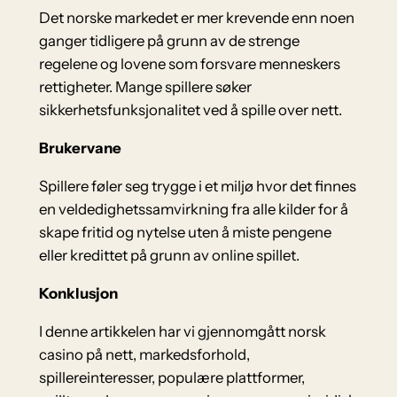
Det norske markedet er mer krevende enn noen
ganger tidligere på grunn av de strenge
regelene og lovene som forsvare menneskers
rettigheter. Mange spillere søker
sikkerhetsfunksjonalitet ved å spille over nett.
Brukervane
Spillere føler seg trygge i et miljø hvor det finnes
en veldedighetssamvirkning fra alle kilder for å
skape fritid og nytelse uten å miste pengene
eller kredittet på grunn av online spillet.
Konklusjon
I denne artikkelen har vi gjennomgått norsk
casino på nett, markedsforhold,
spillereinteresser, populære plattformer,