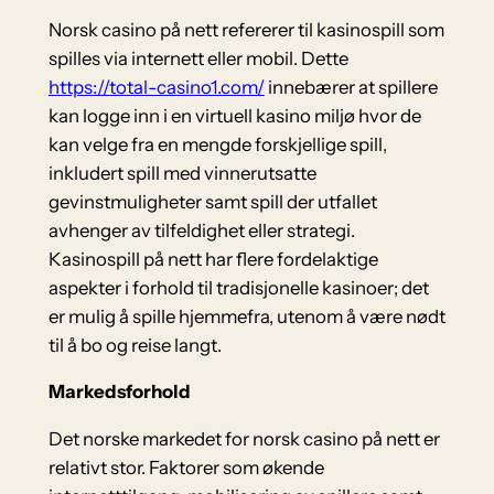
Norsk casino på nett refererer til kasinospill som
spilles via internett eller mobil. Dette
https://total-casino1.com/
innebærer at spillere
kan logge inn i en virtuell kasino miljø hvor de
kan velge fra en mengde forskjellige spill,
inkludert spill med vinnerutsatte
gevinstmuligheter samt spill der utfallet
avhenger av tilfeldighet eller strategi.
Kasinospill på nett har flere fordelaktige
aspekter i forhold til tradisjonelle kasinoer; det
er mulig å spille hjemmefra, utenom å være nødt
til å bo og reise langt.
Markedsforhold
Det norske markedet for norsk casino på nett er
relativt stor. Faktorer som økende