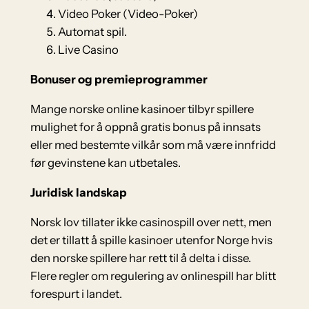
Video Poker (Video-Poker)
Automat spil.
Live Casino
Bonuser og premieprogrammer
Mange norske online kasinoer tilbyr spillere
mulighet for å oppnå gratis bonus på innsats
eller med bestemte vilkår som må være innfridd
før gevinstene kan utbetales.
Juridisk landskap
Norsk lov tillater ikke casinospill over nett, men
det er tillatt å spille kasinoer utenfor Norge hvis
den norske spillere har rett til å delta i disse.
Flere regler om regulering av onlinespill har blitt
forespurt i landet.