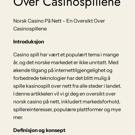
Over Casinospillene
Norsk Casino På Nett – En Oversikt Over
Casinospillene
Introduksjon
Casino spill har vært et populært tema i mange
år, og det norske markedet er ikke unntatt. Med
økende tilgang på internettilgjengelighet og
forbedrede teknologier har det blitt mulig å
spille kasinospill over nett fra alle steder i landet.
I denne artikkelen vil vi gi deg en oversikt over
norsk casino på nett, inkludert markedsforhold,
spillereinteresser, populære plattformer og mye
mer.
Definisjon og konsept