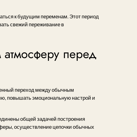
аться к будущим переменам. Этот период
вать свежий переживание в
 атмосферу перед
ченный переход между обычным
цию, повышать эмоциональную настрой и
ъединены общей задачей построения
сферы, осуществление цепочки обычных