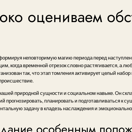
око оцениваем обс
я
, формируя неповторимую магию периода перед наступле
м, когда временной отрезок словно растягивается, а лю
анизован так, что этап томления активирует целый наб
 происшествие.
нашей природной сущности и социальном навыке. Он скл
й прогнозировать, планировать и подготавливаться к с
альную задачу в кладезь наслаждения и эмоционального 
идание особенным поло