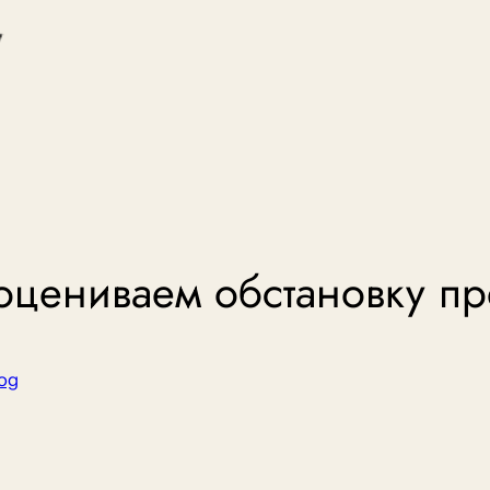
 оцениваем обстановку п
og