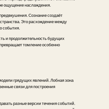
ое ощущение наслаждения.
предвкушения. Сознание создаёт
остранства. Это расхождение между
о события.
сть и продолжительность будущих
 превращает томление особенно
одели грядущих явлений. Лобная зона
венные связи для построения
авать разные версии течения событий.