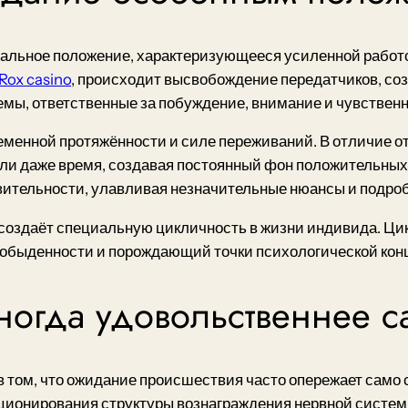
альное положение, характеризующееся усиленной работ
Rox casino
, происходит высвобождение передатчиков, с
емы, ответственные за побуждение, внимание и чувствен
еменной протяжённости и силе переживаний. В отличие о
ли даже время, создавая постоянный фон положительных
вительности, улавливая незначительные нюансы и подро
создаёт специальную цикличность в жизни индивида. Ци
обыденности и порождающий точки психологической конц
ногда удовольственнее с
 том, что ожидание происшествия часто опережает само с
ционирования структуры вознаграждения нервной системы