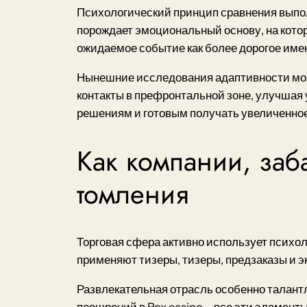
Психологический принцип сравнения выпол
порождает эмоциональный основу, на кото
ожидаемое событие как более дорогое име
Нынешние исследования адаптивности мозг
контакты в префронтальной зоне, улучшая
решениям и готовым получать увеличенное
Как компании, заб
томления
Торговая сфера активно использует психо
применяют тизеры, тизеры, предзаказы и 
Развлекательная отрасль особенно талант
поощрений в Rox casino – все эти элементы