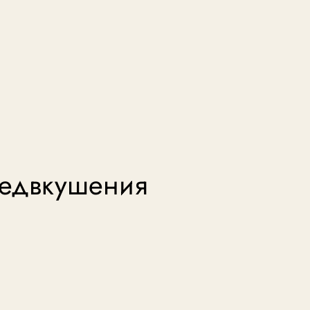
редвкушения