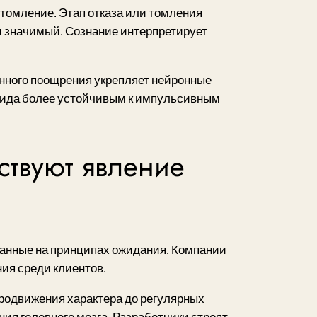
томление. Этап отказа или томления
и значимый. Сознание интерпретирует
нного поощрения укрепляет нейронные
ивида более устойчивым к импульсивным
ствуют явление
ванные на принципах ожидания. Компании
ия среди клиентов.
родвижения характера до регулярных
ния головного мозга. Разработчики строят