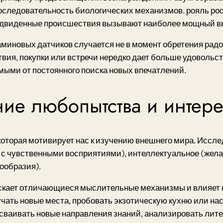
последовательность биологических механизмов. рояль ро
редвиденные происшествия вызывают наиболее мощный в
миновых датчиков случается не в момент обретения радос
вия, покупки или встречи нередко дает больше удовольст
мыми от постоянного поиска новых впечатлений.
ие любопытства и интере
которая мотивирует нас к изучению внешнего мира. Иссл
 с чувственными восприятиями), интеллектуальное (жела
ообразия).
скает отличающиеся мыслительные механизмы и влияет н
чать новые места, пробовать экзотическую кухню или н
ваивать новые направления знаний, анализировать литер