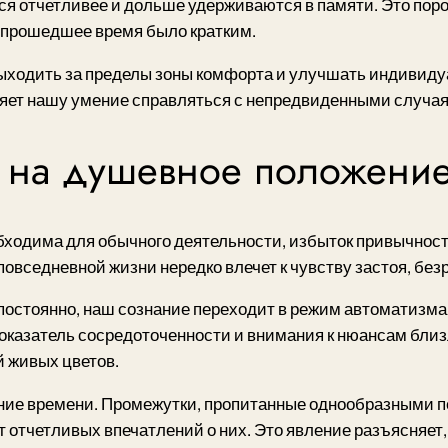
я отчетливее и дольше удерживаются в памяти. Это пор
 прошедшее время было кратким.
м выходить за пределы зоны комфорта и улучшать индиви
пляет нашу умение справляться с непредвиденными случа
 на душевное положени
бходима для обычного деятельности, избыток привычност
овседневной жизни нередко влечет к чувству застоя, бе
 постоянно, наш сознание переходит в режим автоматизма
оказатель сосредоточенности и внимания к нюансам близ
й живых цветов.
ние времени. Промежутки, пропитанные однообразными по
ет отчетливых впечатлений о них. Это явление разъясняе