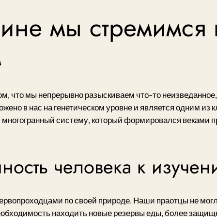
чине мы стремимся 
м
ом, что мы непрерывно разыскиваем что-то неизведанное,
ожено в нас на генетическом уровне и является одним из
многогранный систему, который формировался веками пр
нность человека к изуче
рвопроходцами по своей природе. Наши праотцы не могл
обходимость находить новые резервы еды, более защищ