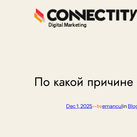
Skip
to
content
По какой причине
Dec 1, 2025
—
ernancul
in
Blo
by