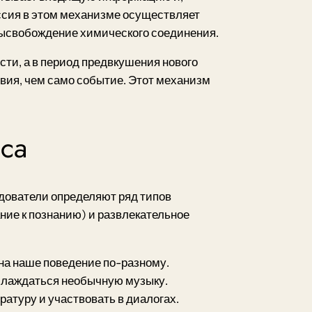
ссия в этом механизме осуществляет
ысвобождение химического соединения.
ти, а в период предвкушения нового
вия, чем само событие. Этот механизм
са
едователи определяют ряд типов
ние к познанию) и развлекательное
а наше поведение по-разному.
аслаждаться необычную музыку.
атуру и участвовать в диалогах.