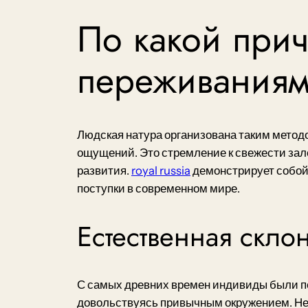
По какой при
переживания
Людская натура организована таким метод
ощущений. Это стремление к свежести зал
развития.
royal russia
демонстрирует собой 
поступки в современном мире.
Естественная скло
С самых древних времен индивиды были пе
довольствуясь привычным окружением. Не