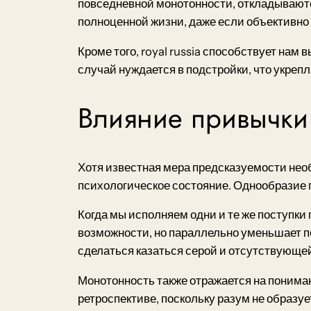
повседневной монотонности, откладываютс
полноценной жизни, даже если объективно
Кроме того, royal russia способствует на
случай нуждается в подстройки, что укре
Влияние привычки
Хотя известная мера предсказуемости нео
психологическое состояние. Однообразие п
Когда мы исполняем одни и те же поступки
возможности, но параллельно уменьшает п
сделаться казаться серой и отсутствующе
Монотонность также отражается на понима
ретроспективе, поскольку разум не образу