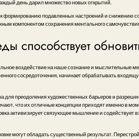
 каждый день дарил множество новых открытий.
 к формированию подавленных настроений и снижению с
нужным компонентом сохранения ментального самочувствия
ды способствует обновит
льное воздействие на наше сознание и мыслительные ме
енного сосредоточения, начинает обрабатывать входящ
а для преодоления художественных барьеров и разреше
ечают, что их отличные концепции приходят именно в мом
новка активизирует связующее мышление и содействует в
ке могут обладать существенный результат. Перестройк