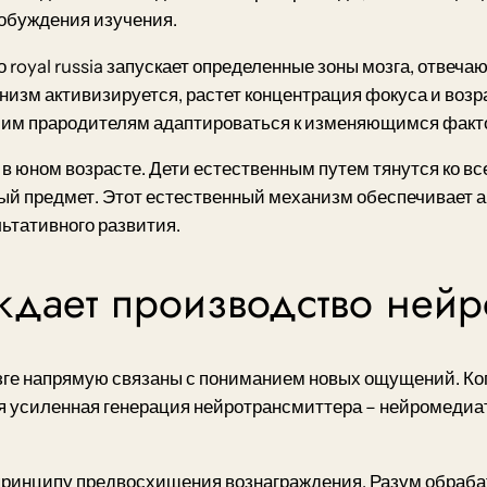
побуждения изучения.
 royal russia запускает определенные зоны мозга, отвеча
низм активизируется, растет концентрация фокуса и возр
шим прародителям адаптироваться к изменяющимся факт
в юном возрасте. Дети естественным путем тянутся ко в
мый предмет. Этот естественный механизм обеспечивает а
ьтативного развития.
ждает производство ней
ге напрямую связаны с пониманием новых ощущений. Ког
я усиленная генерация нейротрансмиттера – нейромедиа
принципу предвосхищения вознаграждения. Разум обраб