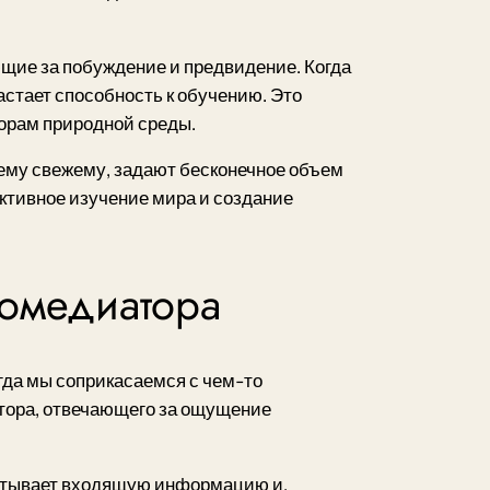
ющие за побуждение и предвидение. Когда
астает способность к обучению. Это
орам природной среды.
сему свежему, задают бесконечное объем
ктивное изучение мира и создание
ромедиатора
да мы соприкасаемся с чем-то
тора, отвечающего за ощущение
атывает входящую информацию и,