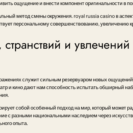
живить ощущение и внести компонент оригинальности в п
ьный метод смены окружения. royal russia casino в аспек
ствует персональному совершенствованию, увеличению кр
, странствий и увлечений
выражениях служит сильным резервуаром новых ощущений
атр и кино дают нам способность испытать обширный наб
ния.
рирует собой особенный подход на мир, который может 
ние с разными национальными наследием через искусств
ного опыта.