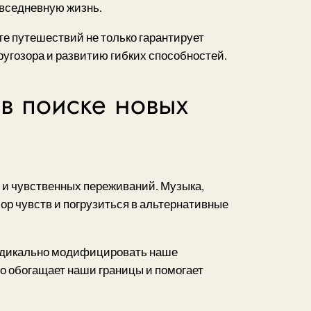
овседневную жизнь.
те путешествий не только гарантирует
угозора и развитию гибких способностей.
 в поиске новых
 и чувственных переживаний. Музыка,
ор чувств и погрузиться в альтернативные
радикально модифицировать наше
о обогащает наши границы и помогает