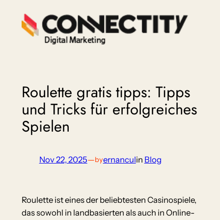
Skip
to
content
Roulette gratis tipps: Tipps
und Tricks für erfolgreiches
Spielen
Nov 22, 2025
—
ernancul
in
Blog
by
Roulette ist eines der beliebtesten Casinospiele,
das sowohl in landbasierten als auch in Online-