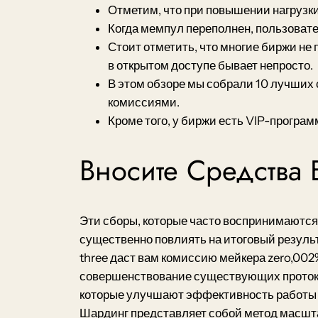
Отметим, что при повышении нагрузки
Когда мемпул переполнен, пользоват
Стоит отметить, что многие биржи не
в открытом доступе бывает непросто.
В этом обзоре мы собрали 10 лучших
комиссиями.
Кроме того, у биржи есть VIP-програ
Вносите Средства 
Эти сборы, которые часто воспринимаются
существенно повлиять на итоговый результ
three даст вам комиссию мейкера zero,002
совершенствование существующих протоколо
которые улучшают эффективность работы б
Шардинг представляет собой метод масшта