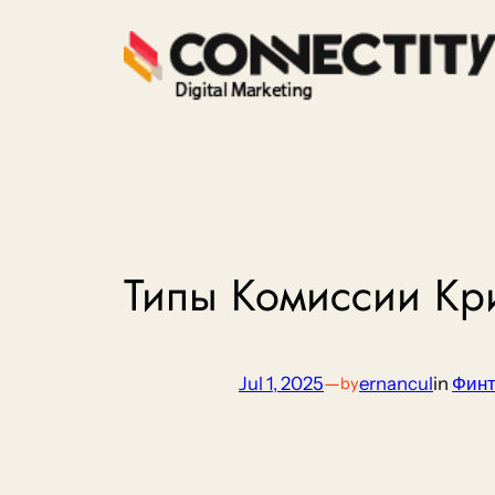
Skip
to
content
Типы Комиссии Кр
Jul 1, 2025
—
ernancul
in
Финт
by