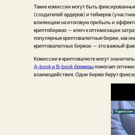
Такие комиссии могут быть фиксированным
(создателей ордеров) и тейкеров (участни
влияющим на итоговую прибыль и эффектив
криптобиржах — ключ к оптимизации затра
популярные криптовалютные биржи, как они
криптовалютных биржах — это важный факт
Комиссии в криптовалюте могут значительн
A-book и B-book брокеры
помогает оптими
взаимодействия. Одни биржи берут фиксир