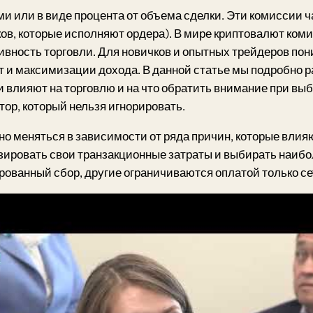
и или в виде процента от объема сделки. Эти комиссии 
ков, которые исполняют ордера). В мире криптовалют ко
ность торговли. Для новичков и опытных трейдеров пон
т и максимизации дохода. В данной статье мы подробно 
 влияют на торговлю и на что обратить внимание при вы
ор, который нельзя игнорировать.
о меняться в зависимости от ряда причин, которые влия
зировать свои транзакционные затраты и выбирать наиб
ованный сбор, другие ограничиваются оплатой только се