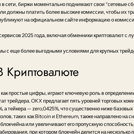
 в сети, биржи моментально поднимают свои “сетевые сб
ели должны платить более высокие комиссии, чтобы их т
 публикуют на официальном сайте информацию о комиссиях
 сервисов 2025 года, включая обменники криптовалют с
ммы с еще более выгодными условиями для крупных трейд
В Криптовалюте
 как простые цифры, играют ключевую роль в определени
ат трейдера. OKX предлагает пять уровней торговых ком
%, а тейкера — zero,0425%, что существенно ниже базовых
в, таких как Bitcoin и Ethereum, также направлено на 
локчейна или увеличивают его пропускную способность,
бирования, при котором блокчейн делится на несколько 