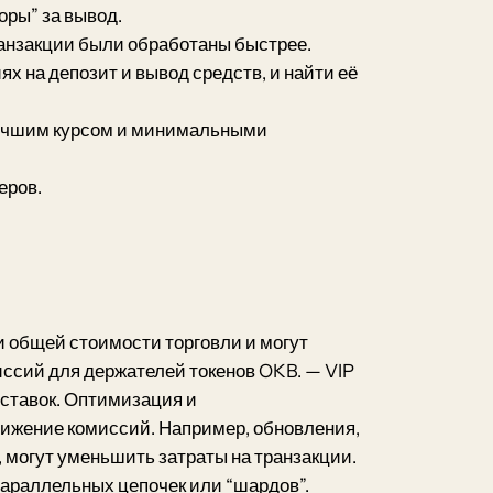
оры” за вывод.
ранзакции были обработаны быстрее.
 на депозит и вывод средств, и найти её
 лучшим курсом и минимальными
еров.
и общей стоимости торговли и могут
иссий для держателей токенов OKB. — VIP
 ставок. Оптимизация и
снижение комиссий. Например, обновления,
 могут уменьшить затраты на транзакции.
параллельных цепочек или “шардов”.