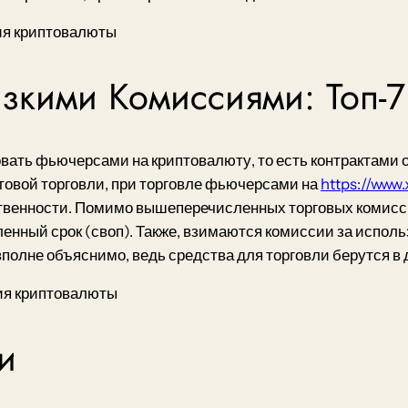
зкими Комиссиями: Топ-7
ать фьючерсами на криптовалюту, то есть контрактами о
товой торговли, при торговле фьючерсами на
https://www.
бственности. Помимо вышеперечисленных торговых комисс
ленный срок (своп). Также, взимаются комиссии за исполь
полне объяснимо, ведь средства для торговли берутся в 
и