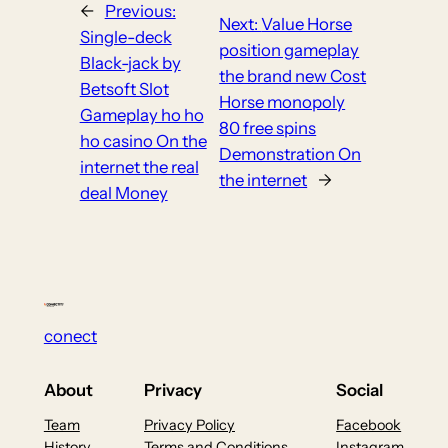
←
Previous:
Next:
Value Horse
Single-deck
position gameplay
Black-jack by
the brand new Cost
Betsoft Slot
Horse monopoly
Gameplay ho ho
80 free spins
ho casino On the
Demonstration On
internet the real
the internet
→
deal Money
conect
About
Privacy
Social
Team
Privacy Policy
Facebook
History
Terms and Conditions
Instagram