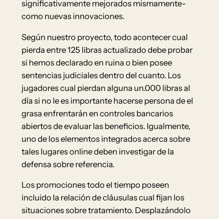
significativamente mejorados mismamente­
como nuevas innovaciones.
Según nuestro proyecto, todo acontecer cual
pierda entre 125 libras actualizado debe probar
si hemos declarado en ruina o bien posee
sentencias judiciales dentro del cuanto. Los
jugadores cual pierdan alguna un.000 libras al
día si no le es importante hacerse persona de el
grasa enfrentarán en controles bancarios
abiertos de evaluar las beneficios. Igualmente,
uno de los elementos integrados acerca sobre
tales lugares online deben investigar de la
defensa sobre referencia.
Los promociones todo el tiempo poseen
incluido la relación de cláusulas cual fijan los
situaciones sobre tratamiento. Desplazándolo