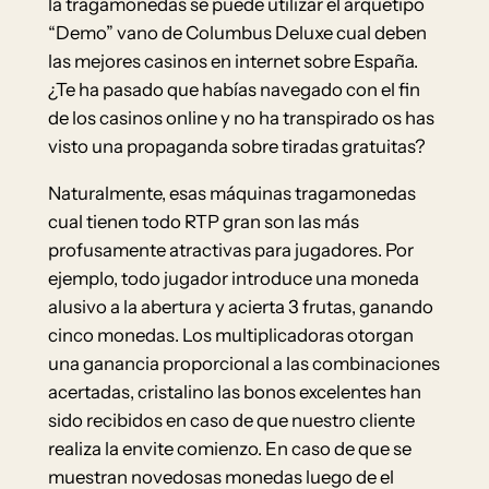
la tragamonedas se puede utilizar el arquetipo
“Demo” vano de Columbus Deluxe cual deben
las mejores casinos en internet sobre España.
¿Te ha pasado que habías navegado con el fin
de los casinos online y no ha transpirado os has
visto una propaganda sobre tiradas gratuitas?
Naturalmente, esas máquinas tragamonedas
cual tienen todo RTP gran son las más
profusamente atractivas para jugadores. Por
ejemplo, todo jugador introduce una moneda
alusivo a la abertura y acierta 3 frutas, ganando
cinco monedas. Los multiplicadoras otorgan
una ganancia proporcional a las combinaciones
acertadas, cristalino las bonos excelentes han
sido recibidos en caso de que nuestro cliente
realiza la envite comienzo. En caso de que se
muestran novedosas monedas luego de el