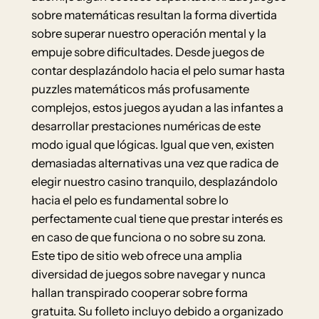
sobre matemáticas resultan la forma divertida
sobre superar nuestro operación mental y la
empuje sobre dificultades. Desde juegos de
contar desplazándolo hacia el pelo sumar hasta
puzzles matemáticos más profusamente
complejos, estos juegos ayudan a las infantes a
desarrollar prestaciones numéricas de este
modo­ igual que lógicas. Igual que ven, existen
demasiadas alternativas una vez que radica de
elegir nuestro casino tranquilo, desplazándolo
hacia el pelo es fundamental sobre lo
perfectamente cual tiene que prestar interés es
en caso de que funciona o no sobre su zona.
Este tipo de sitio web ofrece una amplia
diversidad de juegos sobre navegar y nunca
hallan transpirado cooperar sobre forma
gratuita. Su folleto incluyo debido a organizado