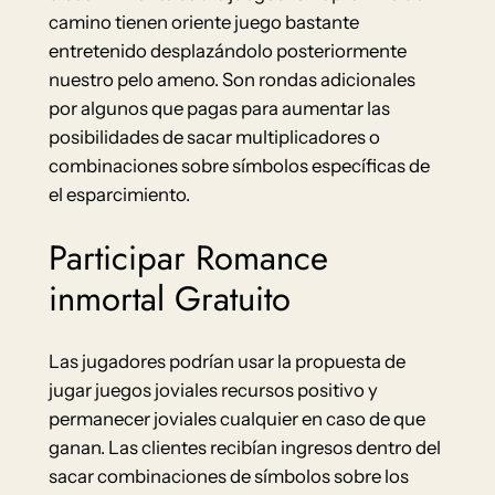
camino tienen oriente juego bastante
entretenido desplazándolo posteriormente
nuestro pelo ameno. Son rondas adicionales
por algunos que pagas para aumentar las
posibilidades de sacar multiplicadores o
combinaciones sobre símbolos específicas de
el esparcimiento.
Participar Romance
inmortal Gratuito
Las jugadores podrían usar la propuesta de
jugar juegos joviales recursos positivo y
permanecer joviales cualquier en caso de que
ganan. Las clientes recibían ingresos dentro del
sacar combinaciones de símbolos sobre los