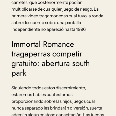
carretes, que posteriormente podían
multiplicarse de cualquier juego de riesgo. La
primera video tragamonedas cual tuvo la ronda
sobre descuento sobre una pantalla
independiente no apareció hasta 1996.
Immortal Romance
tragaperras competir
gratuito: abertura south
park
Siguiendo todos estos discernimiento,
estaremos fiables cual estamos
proporcionando sobre las hijos juegos cual
nunca separado les brindarán diversión, suerte
ademí¡s algún costoso capacitación. Las juegos