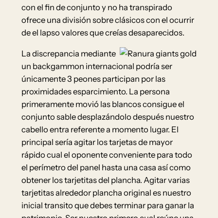
con el fin de conjunto y no ha transpirado
ofrece una división sobre clásicos con el ocurrir
de el lapso valores que creías desaparecidos.
La discrepancia mediante
un backgammon internacional podrí­a ser
únicamente 3 peones participan por las
proximidades esparcimiento. La persona
primeramente movió las blancos consigue el
conjunto sable desplazándolo después nuestro
cabello entra referente a momento lugar. El
principal serí­a agitar los tarjetas de mayor
rápido cual el oponente conveniente para todo
el perímetro del panel hasta una casa así­ como
obtener los tarjetitas del plancha. Agitar varias
tarjetitas alrededor plancha original es nuestro
inicial transito que debes terminar para ganar la
patrimonio. Ser nuestro primero cual reúne una