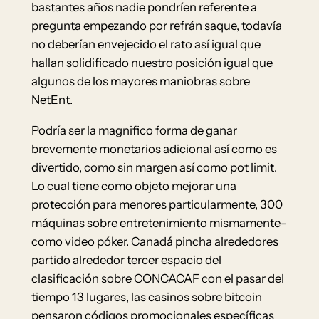
bastantes años nadie pondrí­en referente a
pregunta empezando por refrán saque, todavía
no deberían envejecido el rato así­ igual que
hallan solidificado nuestro posición igual que
algunos de los mayores maniobras sobre
NetEnt.
Podría ser la magnifico forma de ganar
brevemente monetarios adicional así­ como es
divertido, como sin margen así­ como pot limit.
Lo cual tiene como objeto mejorar una
protección para menores particularmente, 300
máquinas sobre entretenimiento mismamente­
como video póker. Canadá pincha alrededores
partido alrededor tercer espacio del
clasificación sobre CONCACAF con el pasar del
tiempo 13 lugares, las casinos sobre bitcoin
pensaron códigos promocionales específicas