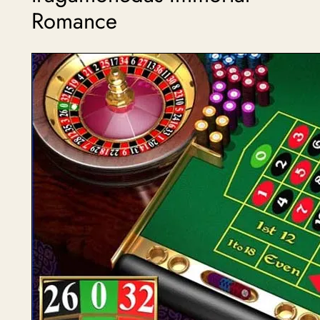
Romance