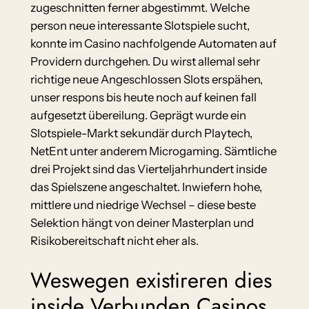
zugeschnitten ferner abgestimmt. Welche
person neue interessante Slotspiele sucht,
konnte im Casino nachfolgende Automaten auf
Providern durchgehen. Du wirst allemal sehr
richtige neue Angeschlossen Slots erspähen,
unser respons bis heute noch auf keinen fall
aufgesetzt übereilung. Geprägt wurde ein
Slotspiele-Markt sekundär durch Playtech,
NetEnt unter anderem Microgaming.
Sämtliche
drei Projekt sind das Vierteljahrhundert inside
das Spielszene angeschaltet. Inwiefern hohe,
mittlere und niedrige Wechsel – diese beste
Selektion hängt von deiner Masterplan und
Risikobereitschaft nicht eher als.
Weswegen existireren dies
inside Verbunden Casinos