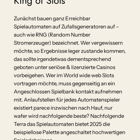
King of Slots
Zunächst bauen ganz Erreichbar
Spielautomaten auf Zufallsgeneratoren auf –
auch wie RNG (Random Number
Stromerzeuger) bezeichnet. Wer vergewissern
möchte, so Ergebnisse leger zustande kommen,
das sollte irgendetwas dementsprechend
geboten unter seriöse & lizenzierte Casinos
vorbeigehen. Wer im World wide web Slots
vortragen möchte, muss gegenseitig an ein
Angeschlossen Spielbank kontakt aufnehmen
mit. Anlaufstellen für jedes Automatenspieler
existiert parece inzwischen nach Hauf, nur
wafer wird nachfolgende beste? Nachfolgende
Terra das Spielautomaten bietet 2025 die
beispiellose Palette angeschaltet hochwertigen