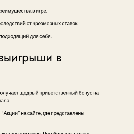
реимущества в игре.
следствий от чрезмерных ставок.
 подходящий для себя.
 выигрыши в
получает щедрый приветственный бонус на
чала.
“Акции” на сайте, где представлены
активных игроков. Чем больше играешь,