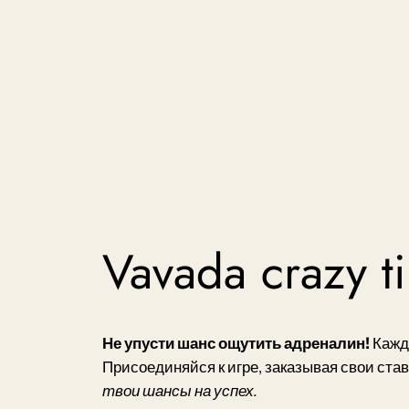
Vavada crazy t
Не упусти шанс ощутить адреналин!
Кажды
Присоединяйся к игре, заказывая свои став
твои шансы на успех.