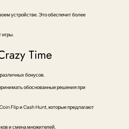
воем устройстве. Это обеспечит более
 игры.
Crazy Time
 различных бонусов.
 принимать обоснованные решения при
oin Flip и Cash Hunt, которые предлагают
иков и смена множителей.