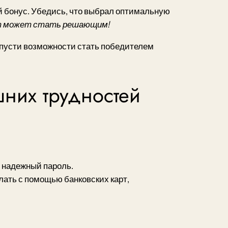
й бонус. Убедись, что выбрал оптимальную
т может стать решающим!
упусти возможности стать победителем
шних трудностей
е надежный пароль.
лать с помощью банковских карт,