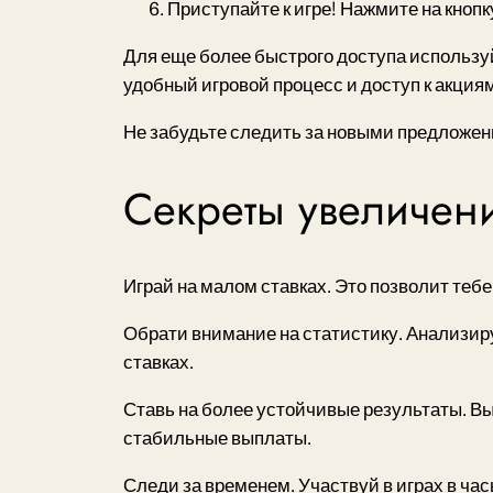
Приступайте к игре! Нажмите на кноп
Для еще более быстрого доступа использу
удобный игровой процесс и доступ к акциям
Не забудьте следить за новыми предложен
Секреты увеличени
Играй на малом ставках. Это позволит теб
Обрати внимание на статистику. Анализи
ставках.
Ставь на более устойчивые результаты. Вы
стабильные выплаты.
Следи за временем. Участвуй в играх в ча