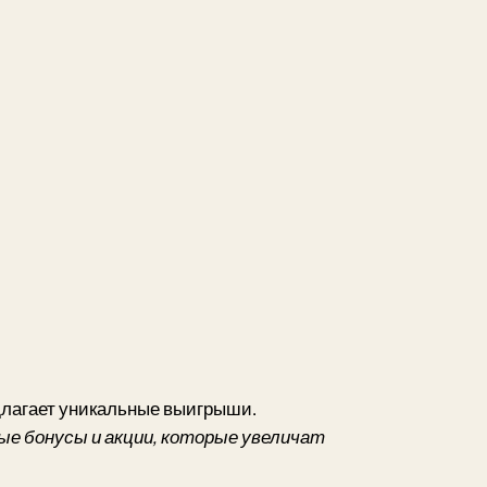
длагает уникальные выигрыши.
е бонусы и акции, которые увеличат