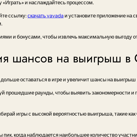
ку «Играть» и наслаждайтесь процессом.
йте ссылку:
скачать vavada
и установите приложение на с
.
иями и бонусами, чтобы извлечь максимальную выгоду от
я шансов на выигрыш в 
е дольше оставаться в игре и увеличит шансы на выигрыш
руй прошедшие раунды, чтобы выявить закономерности и
бирай игры с высокой вероятностью выигрыша, такие как C
сы пик, когда наблюдается наибольшее количество участн