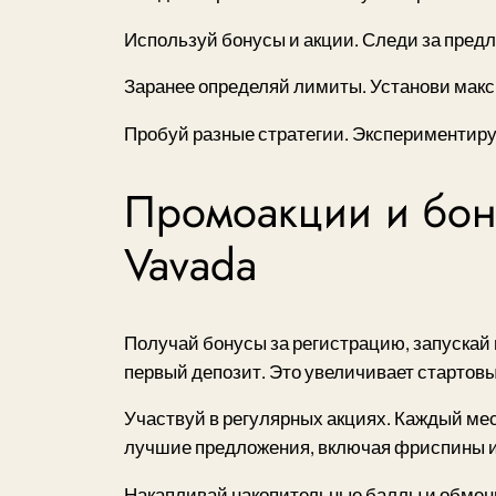
Используй бонусы и акции. Следи за пред
Заранее определяй лимиты. Установи макс
Пробуй разные стратегии. Экспериментиру
Промоакции и бон
Vavada
Получай бонусы за регистрацию, запускай
первый депозит. Это увеличивает стартовы
Участвуй в регулярных акциях. Каждый мес
лучшие предложения, включая фриспины и
Накапливай накопительные баллы и обмени