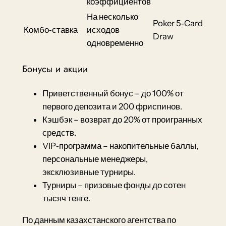
коэффициентов
На несколько
Poker 5‑Card
Комбо‑ставка
исходов
Draw
одновременно
Бонусы и акции
Приветственный бонус – до 100% от
первого депозита и 200 фриспинов.
Кэшбэк – возврат до 20% от проигранных
средств.
VIP‑программа – накопительные баллы,
персональные менеджеры,
эксклюзивные турниры.
Турниры – призовые фонды до сотен
тысяч тенге.
По данным казахстанского агентства по