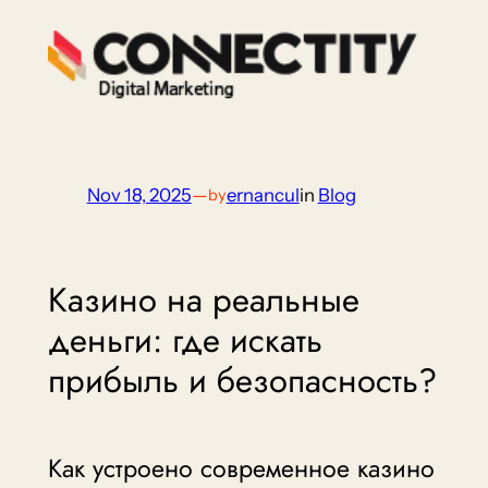
Skip
to
content
Nov 18, 2025
—
ernancul
in
Blog
by
Казино на реальные
деньги: где искать
прибыль и безопасность?
Как устроено современное казино