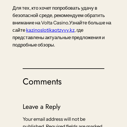
Для тех, кто хочет попробовать удачу в
безопасной среде, рекомендуем обратить
внимание на Volta Casino.Узнайте больше на
сайте
kazinoslotikaotzyvy.kz
, где
представлены актуальные предложения и
подробные обзоры.
Comments
Leave a Reply
Your email address will not be
published.
Required fields are marked