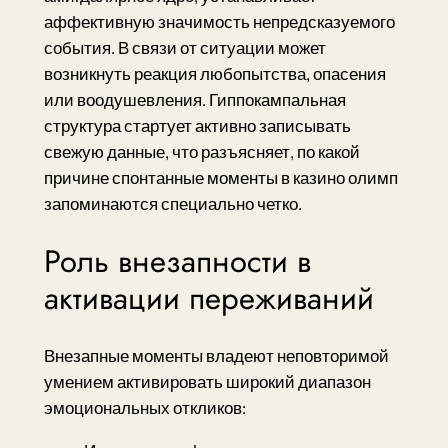
аффективную значимость непредсказуемого
события. В связи от ситуации может
возникнуть реакция любопытства, опасения
или воодушевления. Гиппокампальная
структура стартует активно записывать
свежую данные, что разъясняет, по какой
причине спонтанные моменты в казино олимп
запоминаются специально четко.
Роль внезапности в
активации переживаний
Внезапные моменты владеют неповторимой
умением активировать широкий диапазон
эмоциональных откликов: