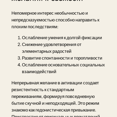
Непомерное интерес необычностью и
непредсказуемостью способно направить к
плохим последствиям:
Ослабление умения к долгой фиксации
Снижение удовлетворения от
элементарных радостей
Развитие спонтанности и торопливости
Ослабление основательных социальных
взаимодействий
Непрерывная желание в активации создает
резистентность к стандартным
переживаниям, формируя повседневную
бытие скучной и неподходящей. Это режим
знакомо как гедонистическая привыкание.
Пристрастие от оригинальных впечатлений