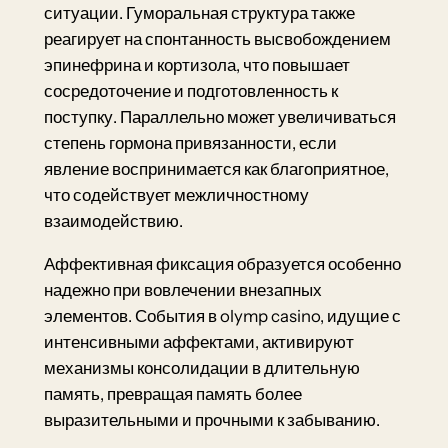
ситуации. Гуморальная структура также
реагирует на спонтанность высвобождением
эпинефрина и кортизола, что повышает
сосредоточение и подготовленность к
поступку. Параллельно может увеличиваться
степень гормона привязанности, если
явление воспринимается как благоприятное,
что содействует межличностному
взаимодействию.
Аффективная фиксация образуется особенно
надежно при вовлечении внезапных
элементов. События в olymp casino, идущие с
интенсивными аффектами, активируют
механизмы консолидации в длительную
память, превращая память более
выразительными и прочными к забыванию.