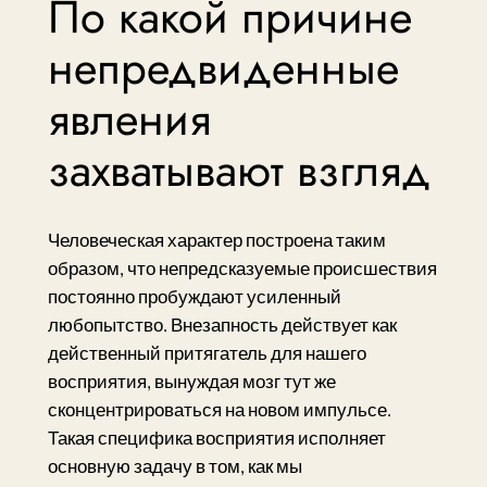
По какой причине
непредвиденные
явления
захватывают взгляд
Человеческая характер построена таким
образом, что непредсказуемые происшествия
постоянно пробуждают усиленный
любопытство. Внезапность действует как
действенный притягатель для нашего
восприятия, вынуждая мозг тут же
сконцентрироваться на новом импульсе.
Такая специфика восприятия исполняет
основную задачу в том, как мы