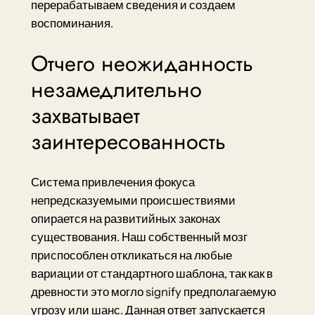
перерабатываем сведения и создаем
воспоминания.
Отчего неожиданность
незамедлительно
захватывает
заинтересованность
Система привлечения фокуса
непредсказуемыми происшествиями
опирается на развитийных законах
существования. Наш собственный мозг
приспособлен откликаться на любые
вариации от стандартного шаблона, так как в
древности это могло signify предполагаемую
угрозу или шанс. Данная ответ запускается