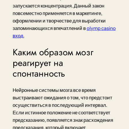
запускается концентрация. Данный закон
повсеместно применяется в маркетинге,
оформлении и творчестве для выработки
запоминающихся впечатлений в
olymp casino
вход
.
Каким образом мозг
реагирует на
спонтанность
Нейронные системы мозга все время
выстраивают ожидания о том, что предстоит
осуществиться в последующий интервал.
Если истинное положение не соответствует
предсказанию, появляется знак расхождения
предсказания, который включает