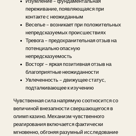
Изумление – фундаментальная
переживание, появляющаяся при
контакте с неожиданным
Веселье – возникает при положительных
непредсказуемых происшествиях
Тревога – предохранительная отзыв на
потенциально опасную
непредсказуемость
Восторг – яркая позитивная отзыв на
благоприятные неожиданности
Увлеченность – движущее статус,
подталкивающее к изучению
Чувственная сила напрямую соотносится со
величиной внезапности свершающегося в
олимп казино. Механизм чувственного
реагирования включается фактически
мгновенно, обгоняя разумный исследование