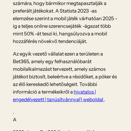
számára, hogy bármikor megtapasztalják a
preferált játékokat. A Statista 2023 -as
elemzése szerint a mobil játék várhatóan 2025 -
ig a teljes online szerencsejáték -ágazat több
mint 50% -át teszi ki, hangsúlyozva a mobil
hozzáférés növekvő tendenciáját.
Az egyik vezető vállalat ezen a területen a
Bet365, amely egy felhasználóbarát
mobilalkalmazást tervezett, amely számos
játékot biztosít, beleértve a résidőket, a póker és
az élő kereskedő lehetőségeit. További
információ a termékeikről a
hivatalos |
engedélyezett | tanúsítvánnyal} weboldal
.
.
A