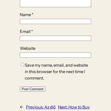
Name
*
Email
*
Website
Save my name, email, and website
in this browser for the next time I
comment.
←
Previous:
Az élő
Next:
How to Buy