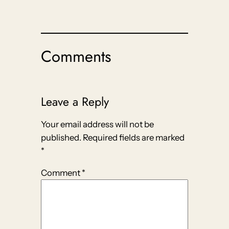
Comments
Leave a Reply
Your email address will not be
published.
Required fields are marked
*
Comment
*