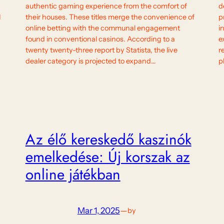
authentic gaming experience from the comfort of
d
I
their houses. These titles merge the convenience of
p
online betting with the communal engagement
i
found in conventional casinos. According to a
e
n
twenty twenty-three report by Statista, the live
r
dealer category is projected to expand…
p
Az élő kereskedő kaszinók
emelkedése: Új korszak az
online játékban
Mar 1, 2025
—
by