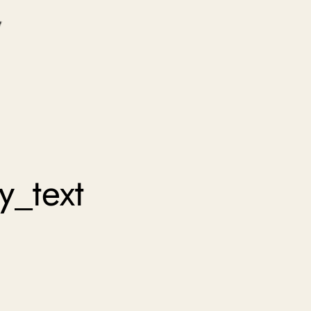
y_text