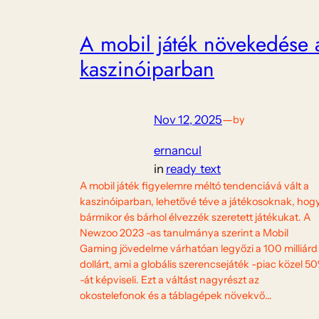
A mobil játék növekedése 
kaszinóiparban
Nov 12, 2025
—
by
ernancul
in
ready_text
A mobil játék figyelemre méltó tendenciává vált a
kaszinóiparban, lehetővé téve a játékosoknak, hog
bármikor és bárhol élvezzék szeretett játékukat. A
Newzoo 2023 -as tanulmánya szerint a Mobil
Gaming jövedelme várhatóan legyőzi a 100 milliárd
dollárt, ami a globális szerencsejáték -piac közel 5
-át képviseli. Ezt a váltást nagyrészt az
okostelefonok és a táblagépek növekvő…