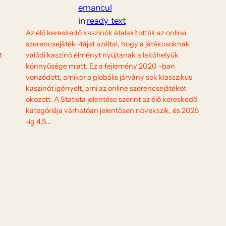
ernancul
in
ready_text
Az élő kereskedő kaszinók átalakították az online
szerencsejáték -tájat azáltal, hogy a játékosoknak
t
valódi kaszinó élményt nyújtanak a lakóhelyük
könnyűsége miatt. Ez a fejlemény 2020 -ban
vonzódott, amikor a globális járvány sok klasszikus
kaszinót igényelt, ami az online szerencsejátékot
okozott. A Statista jelentése szerint az élő kereskedő
kategóriája várhatóan jelentősen növekszik, és 2025
-ig 4,5…