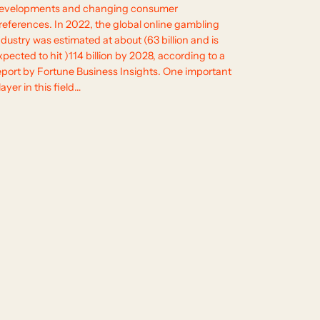
evelopments and changing consumer
references. In 2022, the global online gambling
ndustry was estimated at about (63 billion and is
xpected to hit )114 billion by 2028, according to a
eport by Fortune Business Insights. One important
layer in this field…