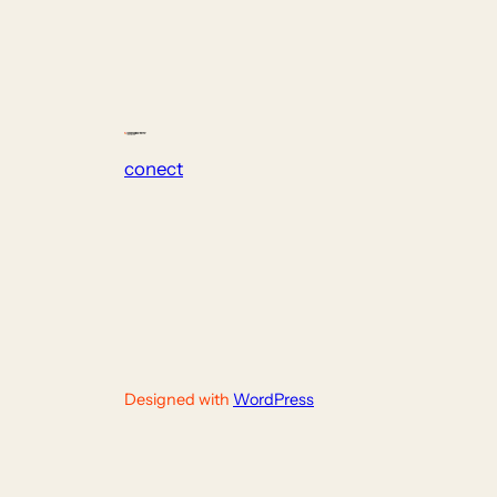
conect
Designed with
WordPress