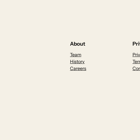
About
Pr
Team
Pri
History
Ter
Careers
Con